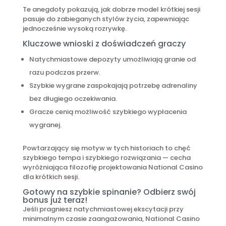
Te anegdoty pokazują, jak dobrze model krótkiej sesji
pasuje do zabieganych stylów życia, zapewniając
jednocześnie wysoką rozrywkę.
Kluczowe wnioski z doświadczeń graczy
Natychmiastowe depozyty umożliwiają granie od
razu podczas przerw.
Szybkie wygrane zaspokajają potrzebę adrenaliny
bez długiego oczekiwania.
Gracze cenią możliwość szybkiego wypłacenia
wygranej.
Powtarzający się motyw w tych historiach to chęć
szybkiego tempa i szybkiego rozwiązania — cecha
wyróżniająca filozofię projektowania National Casino
dla krótkich sesji.
Gotowy na szybkie spinanie? Odbierz swój
bonus już teraz!
Jeśli pragniesz natychmiastowej ekscytacji przy
minimalnym czasie zaangażowania, National Casino