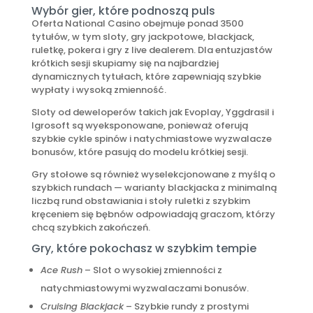
Wybór gier, które podnoszą puls
Oferta National Casino obejmuje ponad 3500
tytułów, w tym sloty, gry jackpotowe, blackjack,
ruletkę, pokera i gry z live dealerem. Dla entuzjastów
krótkich sesji skupiamy się na najbardziej
dynamicznych tytułach, które zapewniają szybkie
wypłaty i wysoką zmienność.
Sloty od deweloperów takich jak Evoplay, Yggdrasil i
Igrosoft są wyeksponowane, ponieważ oferują
szybkie cykle spinów i natychmiastowe wyzwalacze
bonusów, które pasują do modelu krótkiej sesji.
Gry stołowe są również wyselekcjonowane z myślą o
szybkich rundach — warianty blackjacka z minimalną
liczbą rund obstawiania i stoły ruletki z szybkim
kręceniem się bębnów odpowiadają graczom, którzy
chcą szybkich zakończeń.
Gry, które pokochasz w szybkim tempie
Ace Rush
– Slot o wysokiej zmienności z
natychmiastowymi wyzwalaczami bonusów.
Cruising Blackjack
– Szybkie rundy z prostymi