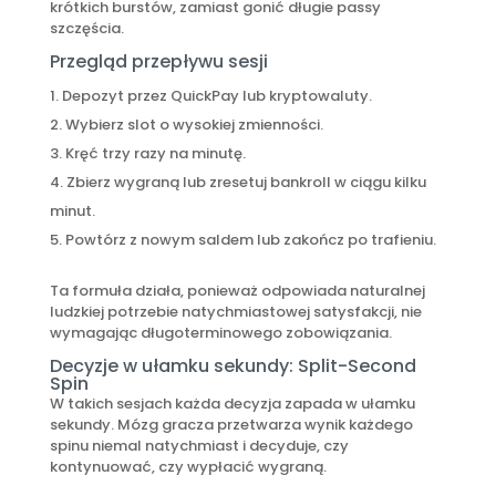
krótkich burstów, zamiast gonić długie passy
szczęścia.
Przegląd przepływu sesji
Depozyt przez QuickPay lub kryptowaluty.
Wybierz slot o wysokiej zmienności.
Kręć trzy razy na minutę.
Zbierz wygraną lub zresetuj bankroll w ciągu kilku
minut.
Powtórz z nowym saldem lub zakończ po trafieniu.
Ta formuła działa, ponieważ odpowiada naturalnej
ludzkiej potrzebie natychmiastowej satysfakcji, nie
wymagając długoterminowego zobowiązania.
Decyzje w ułamku sekundy: Split-Second
Spin
W takich sesjach każda decyzja zapada w ułamku
sekundy. Mózg gracza przetwarza wynik każdego
spinu niemal natychmiast i decyduje, czy
kontynuować, czy wypłacić wygraną.