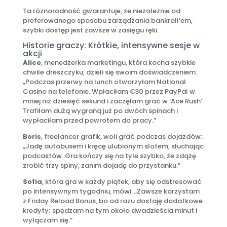
Ta różnorodność gwarantuje, że niezależnie od
preferowanego sposobu zarządzania bankroll’em,
szybki dostęp jest zawsze w zasięgu ręki.
Historie graczy: Krótkie, intensywne sesje w
akcji
Alice
, menedżerka marketingu, która kocha szybkie
chwile dreszczyku, dzieli się swoim doświadczeniem:
„Podczas przerwy na lunch otworzyłam National
Casino na telefonie. Wpłaciłam €30 przez PayPal w
mniej niż dziesięć sekund i zaczęłam grać w ‘Ace Rush’.
Trafiłam dużą wygraną już po dwóch spinach i
wypłaciłam przed powrotem do pracy.”
Boris
, freelancer grafik, woli grać podczas dojazdów:
„Jadę autobusem i kręcę ulubionym slotem, słuchając
podcastów. Gra kończy się na tyle szybko, że zdążę
zrobić trzy spiny, zanim dojadę do przystanku.”
Sofia
, która gra w każdy piątek, aby się odstresować
po intensywnym tygodniu, mówi: „Zawsze korzystam
z Friday Reload Bonus, bo od razu dostaję dodatkowe
kredyty; spędzam na tym około dwadzieścia minut i
wyłączam się.”