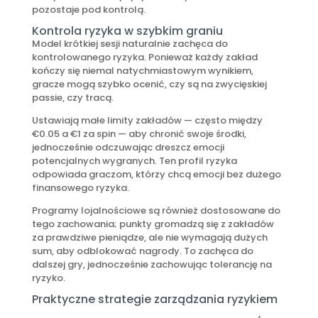
pozostaje pod kontrolą.
Kontrola ryzyka w szybkim graniu
Model krótkiej sesji naturalnie zachęca do
kontrolowanego ryzyka. Ponieważ każdy zakład
kończy się niemal natychmiastowym wynikiem,
gracze mogą szybko ocenić, czy są na zwycięskiej
passie, czy tracą.
Ustawiają małe limity zakładów — często między
€0.05 a €1 za spin — aby chronić swoje środki,
jednocześnie odczuwając dreszcz emocji
potencjalnych wygranych. Ten profil ryzyka
odpowiada graczom, którzy chcą emocji bez dużego
finansowego ryzyka.
Programy lojalnościowe są również dostosowane do
tego zachowania; punkty gromadzą się z zakładów
za prawdziwe pieniądze, ale nie wymagają dużych
sum, aby odblokować nagrody. To zachęca do
dalszej gry, jednocześnie zachowując tolerancję na
ryzyko.
Praktyczne strategie zarządzania ryzykiem