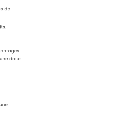
n
es de
ts.
u
vantages.
 une dose
 une