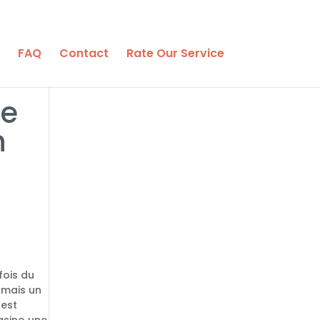
FAQ
Contact
Rate Our Service
de
n
fois du
 mais un
 est