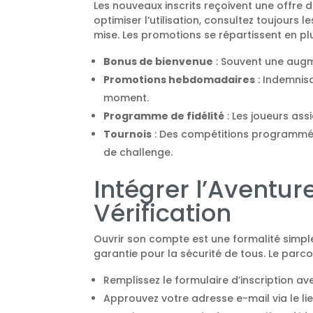
Les nouveaux inscrits reçoivent une offre d
optimiser l’utilisation, consultez toujours 
mise. Les promotions se répartissent en plu
Bonus de bienvenue
: Souvent une augm
Promotions hebdomadaires
: Indemnis
moment.
Programme de fidélité
: Les joueurs as
Tournois
: Des compétitions programmée
de challenge.
Intégrer l’Aventur
Vérification
Ouvrir son compte est une formalité simple
garantie pour la sécurité de tous. Le parcou
Remplissez le formulaire d’inscription av
Approuvez votre adresse e-mail via le li