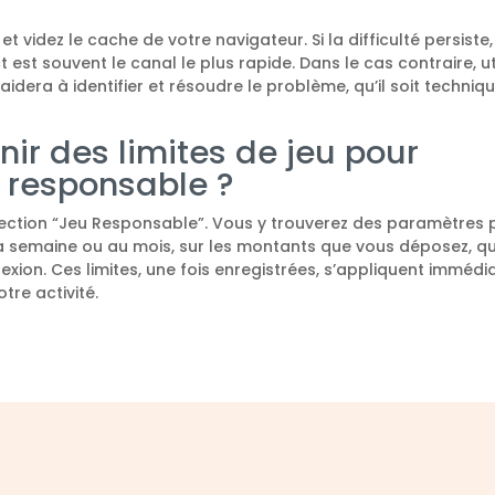
 videz le cache de votre navigateur. Si la difficulté persiste,
t est souvent le canal le plus rapide. Dans le cas contraire, ut
idera à identifier et résoudre le problème, qu’il soit techniqu
nir des limites de jeu pour
 responsable ?
section “Jeu Responsable”. Vous y trouverez des paramètres 
 la semaine ou au mois, sur les montants que vous déposez, q
xion. Ces limites, une fois enregistrées, s’appliquent imméd
tre activité.