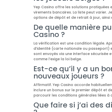
Yep Casino offre les solutions pratiquées 
virements bancaires. La liste peut varier. J
options de dépôt et de retrait à jour, ainsi 
De quelle manière pu
Casino ?
La vérification est une condition légale. Ap
d’identité (carte nationale ou passeport) e
sont envoyés via une interface sécurisée et
comme l’exige la loi belge.
Est-ce qu’il y a un b
nouveaux joueurs ?
Affirmatif. Yep Casino accorde habituelle
inclure un bonus sur le premier dépôt et d
parcourir les conditions générales liées à 
Que faire si j’ai des 