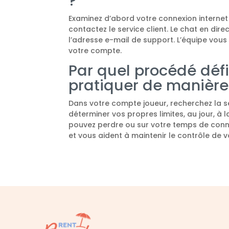
?
Examinez d’abord votre connexion internet et
contactez le service client. Le chat en direc
l’adresse e-mail de support. L’équipe vous a
votre compte.
Par quel procédé défi
pratiquer de manière
Dans votre compte joueur, recherchez la 
déterminer vos propres limites, au jour, à
pouvez perdre ou sur votre temps de conne
et vous aident à maintenir le contrôle de vo