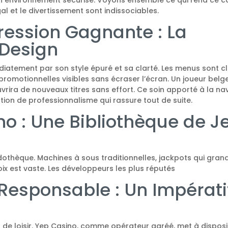
n environnement sécurisé. Voyons ensemble ce qui rend ce c
al et le divertissement sont indissociables.
ession Gagnante : La
 Design
atement par son style épuré et sa clarté. Les menus sont cla
 promotionnelles visibles sans écraser l’écran. Un joueur belg
vrira de nouveaux titres sans effort. Ce soin apporté à la na
tion de professionnalisme qui rassure tout de suite.
no : Une Bibliothèque de J
dothèque. Machines à sous traditionnelles, jackpots qui gran
choix est vaste. Les développeurs les plus réputés
Responsable : Un Impérati
t de loisir. Yep Casino, comme opérateur agréé, met à disposi