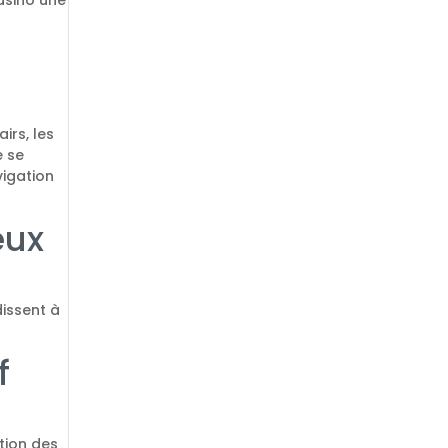
asino une
irs, les
e se
vigation
eux
dissent à
f
tion des