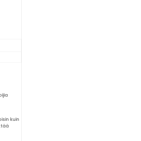
ijia
isin kuin
ittää