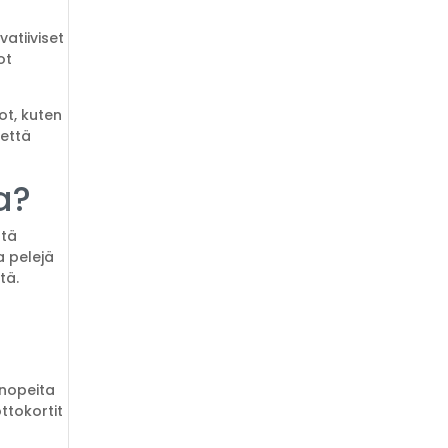
atiiviset
ot
ot, kuten
 että
a?
stä
a pelejä
tä.
 nopeita
ttokortit