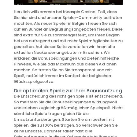
Herzlich willkommen bei Incaspin Casino! Toll, dass
Sie hier sind und unserer Spieler-Community beitreten
möchten. Als neuer Spieler in Belgien freuen Sie sich
auf ein Bündel an Begrüßungsangeboten freuen. Diese
sind extra für Sie zusammengestellt, um Ihren Beginn
bei uns aufregend und mit mehr Spielmöglichkeiten zu
gestalten. Auf dieser Seite vorstellen wir Ihnen alle
aktuellen Neukundenangebote im Einzelnen. Wir
erklären die Bonusbedingungen und bieten hilfreiche
Hinweise, wie Sie das Maximum aus diesen Aktionen
machen. So treten Sie an Sie transparent und mit
Spaß, natürlich immer im Kontext der belgischen
Glücksspielgesetze.
Die optimalen Spiele zur Ihrer Bonusnutzung
Die Entscheidung des richtigen Spiels ist entscheidend.
So meistern Sie die Bonusbedingungen wirkungsvoll
und erleben zugleich größtmöglichen Spielspaß. Nicht
sämtliche Spiele tragen gleich für die
Umsatzanforderungen. Starten Sie am besten mit
Spielen, die zu 100% beitragen. So verschwenden Sie
keine Einsätze. Darunter fallen fast alle
Spielautomaten. In dieser Kategorie steht Ihnen die