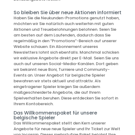
So bleiben Sie über neue Aktionen informiert
Haben Sie die Neukunden-Promotions genutzt haben,
möchten wir Sie natürlich auch weiterhin mit guten
Aktionen und Treuebelohnungen belohnen. Seien Sie
am besten auf dem Laufenden, dadurch dass Sie
regelmäßig in den “Promotions”-Bereich auf unserer
Website schauen. Ein Abonnement unseres
Newsletters lohnt sich ebenfalls. Manchmal schicken
wir exklusive Angebote direkt per E-Mail. Seien Sie uns
auch auf unseren Social-Media-Kanälen. Dort geben
wir bekannt neue Boni, Turniere und Community-
Events an. Unser Angebot für belgische Spieler
bewahren wir stets aktuell und attraktiv. Als
eingetragener Spieler kriegen Sie außerdem
maßgeschneiderte Angebote, die auf Ihrem
Spielverhalten beruhen. Diese entdecken Sie sofort in
Ihrem Kontobereich.
Das Willkommenspaket für unsere
belgische Spieler
Das Willkommenspaket stellt den Kern unserer
Angebote für neue neue Spieler und Ihr Ticket zur Welt
von Incaspin. Dieses mehrstufige Paket belohnt Ihre