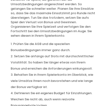
Umsatzbedingungen angerechnet werden. So
gelangen Sie schneller weiter. Planen Sie Ihre Einsätze
so, dass Sie das maximale Einsatzlimit pro Runde nicht
übersteigen. Tun Sie das trotzdem, setzen Sie aufs
Spiel den Verlust von Bonus und Gewinnen.
Organisieren Sie Ihre Spielzeit und verfolgen Sie den
Fortschritt bei den Umsatzbedingungen im Auge. Sie
sehen diesen in Ihrem Spielerkonto.
Prüfen Sie die AGB und die speziellen
Bonusbedingungen immer ganz durch.
Setzen Sie anfangs auf Slots mit durchschnittlicher
Volatilität. So haben Sie länger etwas von Ihrem
Bonus und erreichen die Anforderungen wirkungsvoll.
Behalten Sie in Ihrem Spielerkonto im Überblick, wie
viele Umsätze Ihnen noch bevorstehen und wie lange
der Bonus verfügbar ist.
Definieren Sie ein eigenes Budget für Einzahlungen.
Weichen Sie nicht ab, auch wenn reizvolle
Bonusangebote locken.