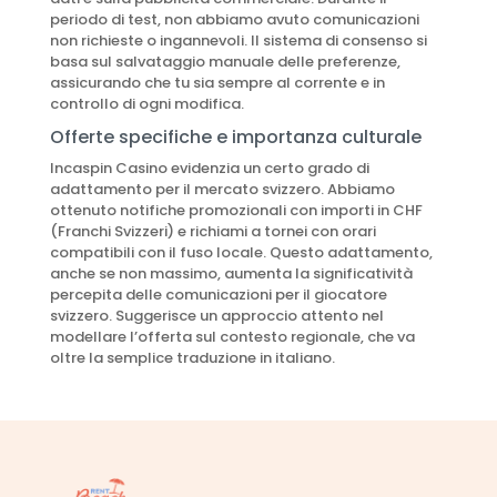
periodo di test, non abbiamo avuto comunicazioni
non richieste o ingannevoli. Il sistema di consenso si
basa sul salvataggio manuale delle preferenze,
assicurando che tu sia sempre al corrente e in
controllo di ogni modifica.
Offerte specifiche e importanza culturale
Incaspin Casino evidenzia un certo grado di
adattamento per il mercato svizzero. Abbiamo
ottenuto notifiche promozionali con importi in CHF
(Franchi Svizzeri) e richiami a tornei con orari
compatibili con il fuso locale. Questo adattamento,
anche se non massimo, aumenta la significatività
percepita delle comunicazioni per il giocatore
svizzero. Suggerisce un approccio attento nel
modellare l’offerta sul contesto regionale, che va
oltre la semplice traduzione in italiano.