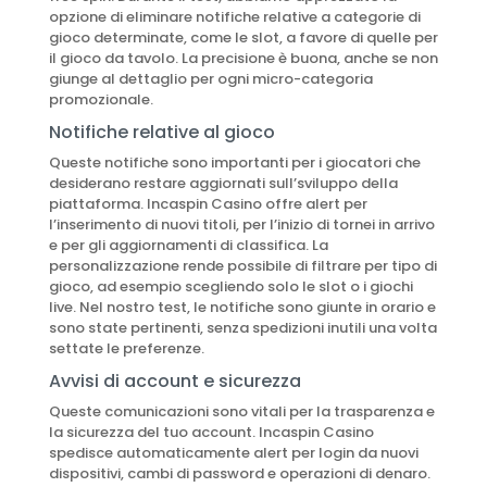
opzione di eliminare notifiche relative a categorie di
gioco determinate, come le slot, a favore di quelle per
il gioco da tavolo. La precisione è buona, anche se non
giunge al dettaglio per ogni micro-categoria
promozionale.
Notifiche relative al gioco
Queste notifiche sono importanti per i giocatori che
desiderano restare aggiornati sull’sviluppo della
piattaforma. Incaspin Casino offre alert per
l’inserimento di nuovi titoli, per l’inizio di tornei in arrivo
e per gli aggiornamenti di classifica. La
personalizzazione rende possibile di filtrare per tipo di
gioco, ad esempio scegliendo solo le slot o i giochi
live. Nel nostro test, le notifiche sono giunte in orario e
sono state pertinenti, senza spedizioni inutili una volta
settate le preferenze.
Avvisi di account e sicurezza
Queste comunicazioni sono vitali per la trasparenza e
la sicurezza del tuo account. Incaspin Casino
spedisce automaticamente alert per login da nuovi
dispositivi, cambi di password e operazioni di denaro.