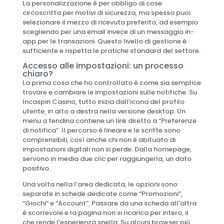
La personalizzazione è per obbligo di cose
circoscritta per motivi di sicurezza, ma spesso puoi
selezionare il mezzo di ricevuta preferito, ad esempio
scegliendo per una email invece di un messaggio in-
app per le transazioni. Questo livello di gestione è
sufficiente e rispetta le pratiche standard del settore.
Accesso alle impostazioni: un processo
chiaro?
La prima cosa che ho controllato è come sia semplice
trovare e cambiare le impostazioni sulle notifiche. Su
Incaspin Casino, tutto inizia dall’icona del profilo
utente, in alto a destra nella versione desktop. Un
menu a tendina contiene un link diretto a “Preferenze
di notifica”. Il percorso è lineare e le scritte sono
comprensibili, così anche chi non è abituato di
impostazioni digitali non si perde. Dalla homepage,
servono in media due clic per raggiungerla, un dato
positivo.
Una volta nella l’area dedicata, le opzioni sono
separate in schede dedicate come “Promozioni”,
“Giochi” e “Account”. Passare da una scheda all’altra
è scorrevole e la pagina non si ricarica per intero, il
che rende l’esperienza snella. Su alcuni browser più