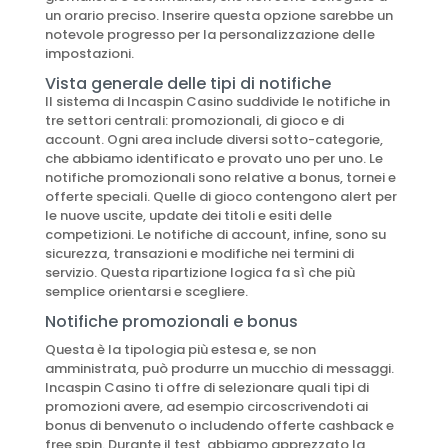
un orario preciso. Inserire questa opzione sarebbe un
notevole progresso per la personalizzazione delle
impostazioni.
Vista generale delle tipi di notifiche
Il sistema di Incaspin Casino suddivide le notifiche in
tre settori centrali: promozionali, di gioco e di
account. Ogni area include diversi sotto-categorie,
che abbiamo identificato e provato uno per uno. Le
notifiche promozionali sono relative a bonus, tornei e
offerte speciali. Quelle di gioco contengono alert per
le nuove uscite, update dei titoli e esiti delle
competizioni. Le notifiche di account, infine, sono su
sicurezza, transazioni e modifiche nei termini di
servizio. Questa ripartizione logica fa sì che più
semplice orientarsi e scegliere.
Notifiche promozionali e bonus
Questa è la tipologia più estesa e, se non
amministrata, può produrre un mucchio di messaggi.
Incaspin Casino ti offre di selezionare quali tipi di
promozioni avere, ad esempio circoscrivendoti ai
bonus di benvenuto o includendo offerte cashback e
free spin. Durante il test, abbiamo apprezzato la