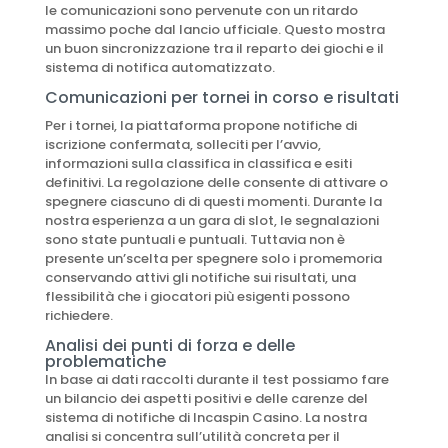
le comunicazioni sono pervenute con un ritardo
massimo poche dal lancio ufficiale. Questo mostra
un buon sincronizzazione tra il reparto dei giochi e il
sistema di notifica automatizzato.
Comunicazioni per tornei in corso e risultati
Per i tornei, la piattaforma propone notifiche di
iscrizione confermata, solleciti per l’avvio,
informazioni sulla classifica in classifica e esiti
definitivi. La regolazione delle consente di attivare o
spegnere ciascuno di di questi momenti. Durante la
nostra esperienza a un gara di slot, le segnalazioni
sono state puntuali e puntuali. Tuttavia non è
presente un’scelta per spegnere solo i promemoria
conservando attivi gli notifiche sui risultati, una
flessibilità che i giocatori più esigenti possono
richiedere.
Analisi dei punti di forza e delle
problematiche
In base ai dati raccolti durante il test possiamo fare
un bilancio dei aspetti positivi e delle carenze del
sistema di notifiche di Incaspin Casino. La nostra
analisi si concentra sull’utilità concreta per il