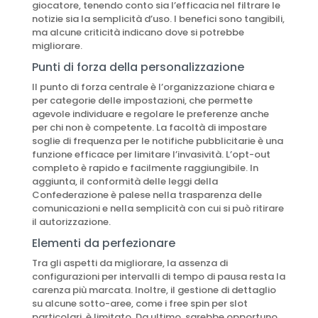
giocatore, tenendo conto sia l’efficacia nel filtrare le
notizie sia la semplicità d’uso. I benefici sono tangibili,
ma alcune criticità indicano dove si potrebbe
migliorare.
Punti di forza della personalizzazione
Il punto di forza centrale è l’organizzazione chiara e
per categorie delle impostazioni, che permette
agevole individuare e regolare le preferenze anche
per chi non è competente. La facoltà di impostare
soglie di frequenza per le notifiche pubblicitarie è una
funzione efficace per limitare l’invasività. L’opt-out
completo è rapido e facilmente raggiungibile. In
aggiunta, il conformità delle leggi della
Confederazione è palese nella trasparenza delle
comunicazioni e nella semplicità con cui si può ritirare
il autorizzazione.
Elementi da perfezionare
Tra gli aspetti da migliorare, la assenza di
configurazioni per intervalli di tempo di pausa resta la
carenza più marcata. Inoltre, il gestione di dettaglio
su alcune sotto-aree, come i free spin per slot
particolari, è limitato. Da ultimo, sarebbe opportuno