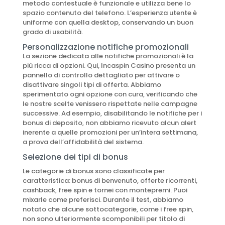
metodo contestuale è funzionale e utilizza bene lo
spazio contenuto del telefono. L’esperienza utente è
uniforme con quella desktop, conservando un buon
grado di usabilità.
Personalizzazione notifiche promozionali
La sezione dedicata alle notifiche promozionali è la
più ricca di opzioni. Qui, Incaspin Casino presenta un
pannello di controllo dettagliato per attivare o
disattivare singoli tipi di offerta. Abbiamo
sperimentato ogni opzione con cura, verificando che
le nostre scelte venissero rispettate nelle campagne
successive. Ad esempio, disabilitando le notifiche per i
bonus di deposito, non abbiamo ricevuto alcun alert
inerente a quelle promozioni per un’intera settimana,
a prova dell’affidabilità del sistema.
Selezione dei tipi di bonus
Le categorie di bonus sono classificate per
caratteristica: bonus di benvenuto, offerte ricorrenti,
cashback, free spin e tornei con montepremi. Puoi
mixarle come preferisci. Durante il test, abbiamo
notato che alcune sottocategorie, come i free spin,
non sono ulteriormente scomponibili per titolo di