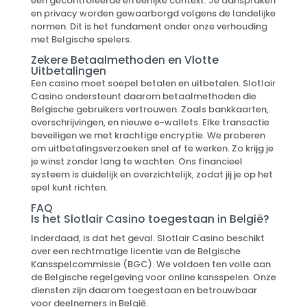
een gecontroleerde en eerlijke context. Je aanspraken
en privacy worden gewaarborgd volgens de landelijke
normen. Dit is het fundament onder onze verhouding
met Belgische spelers.
Zekere Betaalmethoden en Vlotte
Uitbetalingen
Een casino moet soepel betalen en uitbetalen. Slotlair
Casino ondersteunt daarom betaalmethoden die
Belgische gebruikers vertrouwen. Zoals bankkaarten,
overschrijvingen, en nieuwe e-wallets. Elke transactie
beveiligen we met krachtige encryptie. We proberen
om uitbetalingsverzoeken snel af te werken. Zo krijg je
je winst zonder lang te wachten. Ons financieel
systeem is duidelijk en overzichtelijk, zodat jij je op het
spel kunt richten.
FAQ
Is het Slotlair Casino toegestaan in België?
Inderdaad, is dat het geval. Slotlair Casino beschikt
over een rechtmatige licentie van de Belgische
Kansspelcommissie (BGC). We voldoen ten volle aan
de Belgische regelgeving voor online kansspelen. Onze
diensten zijn daarom toegestaan en betrouwbaar
voor deelnemers in België.