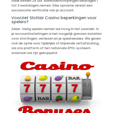
vaak binnen 24 uur. Bankoverschrijvingen bedragen 1
tot 3 werkdagen nemen. Elke opname vereist een
succesvolle verificatie van je account.
Voorziet Slotlair Casino beperkingen voor
spelers?
Zeker. Veilig spelen nemen we hoog in het vaandel. In
je accountinstellingen is het mogelijk grenzen instellen
voor stortingen, verliezen en je speelsessies. We geven
ook de optie voor tijdelijke of blijvende zelfuitsluiting,
via ons platform of het nationale EPIS-systeem
waaraan we zijn gekoppeld.