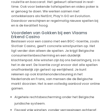
roulette en baccarat. Het gebeurt allemaal in real-
time. Ook voor bekende tafelspellen en video poker is
er genoeg te doen. We werken samen met
ontwikkelaars als NetEnt, Play’n GO en Evolution.
Daardoor verschijnen er regelmatig nieuwe spellen bij
en is de kwaliteit hoog.
Voordelen van Gokken bij een Vlaams
Erkend Casino
Beslissen voor een casino met een BGC-licentie, zoals
Slotlair Casino, geeft concrete winstpunten op. Het
ligt verder dan alleen de spellen. Je krijgt Belgische
consumentenbescherming en een duidelijk
klachtenpad. Alle winsten zijn bij ons belastingvrij, zo is
het in de wet. De licentie zorgt ervoor dat alle spellen
onafhankelijk zijn getest op eerlijkheid. Je kunt
rekenen op ook klantenondersteuning in het
Nederlands en Frans, van mensen die de Belgische
markt doorzien. Het is een volledig aanbod voor online
gamen.
Algehele rechtsbescherming onder het Belgische
juridische systeem.
Fiscaal vrije winsten, zonder verrassingen achteraf.