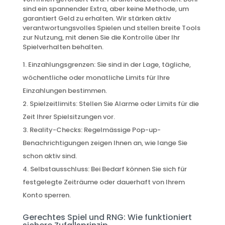
sind ein spannender Extra, aber keine Methode, um
garantiert Geld zu erhalten. Wir stärken aktiv
verantwortungsvolles Spielen und stellen breite Tools
zur Nutzung, mit denen Sie die Kontrolle über Ihr
Spielverhalten behalten.
Einzahlungsgrenzen: Sie sind in der Lage, tägliche,
wöchentliche oder monatliche Limits für Ihre
Einzahlungen bestimmen.
Spielzeitlimits: Stellen Sie Alarme oder Limits für die
Zeit Ihrer Spielsitzungen vor.
Reality-Checks: Regelmässige Pop-up-
Benachrichtigungen zeigen Ihnen an, wie lange Sie
schon aktiv sind.
Selbstausschluss: Bei Bedarf können Sie sich für
festgelegte Zeiträume oder dauerhaft von Ihrem
Konto sperren.
Gerechtes Spiel und RNG: Wie funktioniert