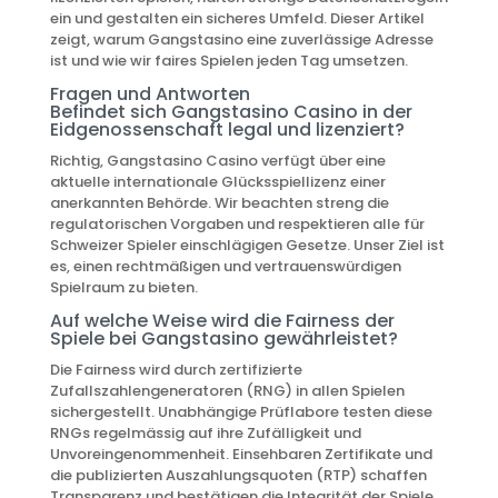
ein und gestalten ein sicheres Umfeld. Dieser Artikel
zeigt, warum Gangstasino eine zuverlässige Adresse
ist und wie wir faires Spielen jeden Tag umsetzen.
Fragen und Antworten
Befindet sich Gangstasino Casino in der
Eidgenossenschaft legal und lizenziert?
Richtig, Gangstasino Casino verfügt über eine
aktuelle internationale Glücksspiellizenz einer
anerkannten Behörde. Wir beachten streng die
regulatorischen Vorgaben und respektieren alle für
Schweizer Spieler einschlägigen Gesetze. Unser Ziel ist
es, einen rechtmäßigen und vertrauenswürdigen
Spielraum zu bieten.
Auf welche Weise wird die Fairness der
Spiele bei Gangstasino gewährleistet?
Die Fairness wird durch zertifizierte
Zufallszahlengeneratoren (RNG) in allen Spielen
sichergestellt. Unabhängige Prüflabore testen diese
RNGs regelmässig auf ihre Zufälligkeit und
Unvoreingenommenheit. Einsehbaren Zertifikate und
die publizierten Auszahlungsquoten (RTP) schaffen
Transparenz und bestätigen die Integrität der Spiele.