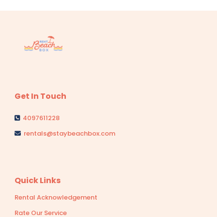
Get In Touch
4097611228
rentals@staybeachbox.com
Quick Links
Rental Acknowledgement
Rate Our Service