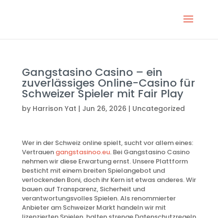
Gangstasino Casino – ein
zuverlässiges Online-Casino für
Schweizer Spieler mit Fair Play
by
Harrison Yat
|
Jun 26, 2026
|
Uncategorized
Wer in der Schweiz online spielt, sucht vor allem eines:
Vertrauen
gangstasinoo.eu
. Bei Gangstasino Casino
nehmen wir diese Erwartung ernst. Unsere Plattform
besticht mit einem breiten Spielangebot und
verlockenden Boni, doch ihr Kern ist etwas anderes. Wir
bauen auf Transparenz, Sicherheit und
verantwortungsvolles Spielen. Als renommierter
Anbieter am Schweizer Markt handeln wir mit
lizenzierten Spielen, halten strenge Datenschutzregeln