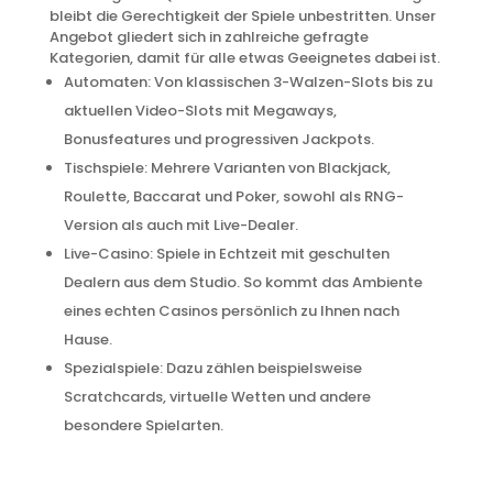
bleibt die Gerechtigkeit der Spiele unbestritten. Unser
Angebot gliedert sich in zahlreiche gefragte
Kategorien, damit für alle etwas Geeignetes dabei ist.
Automaten: Von klassischen 3-Walzen-Slots bis zu
aktuellen Video-Slots mit Megaways,
Bonusfeatures und progressiven Jackpots.
Tischspiele: Mehrere Varianten von Blackjack,
Roulette, Baccarat und Poker, sowohl als RNG-
Version als auch mit Live-Dealer.
Live-Casino: Spiele in Echtzeit mit geschulten
Dealern aus dem Studio. So kommt das Ambiente
eines echten Casinos persönlich zu Ihnen nach
Hause.
Spezialspiele: Dazu zählen beispielsweise
Scratchcards, virtuelle Wetten und andere
besondere Spielarten.