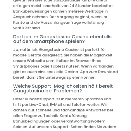
gewählten Methode. Auszahlungen an E-Wallets
erfolgen meist innerhalb von 24 Stunden bearbeitet.
Banküberweisungen können mehrere Werktage in
Anspruch nehmen. Der Vorgang beginnt, wenn Ihr
Konto und die Auszahlungsanfrage vollständig
verifiziert sind.
Darf ich im Gangstasino Casino ebenfalls
auf dem Smartphone spielen?
Ja, natürlich. Gangstasino Casino ist perfekt für
mobile Geräte ausgelegt. Sie haben die Möglichkeit
unsere Webseite unmittelbar im Browser Ihres
Smartphones oder Tablets nutzen. Wenn vorhanden,
gibt es auch eine spezielle Casino-App zum Download
bereit, damit Sie unterwegs spielen können.
Welche Support-Möglichkeiten hält bereit
Gangstasino bei Problemen?
Unser Kundensupport ist in mehreren Sprachen und
hilft per Live-Chat, E-Mail und Telefon weiter. Wir
achten auf schnelle und fachkundige Antworten bei
allen Fragen zu Technik, Kontoführung,
Bonusbedingungen oder verantwortungsvollem
Spielen. Auf unseren Support-Seiten finden Sie zudem