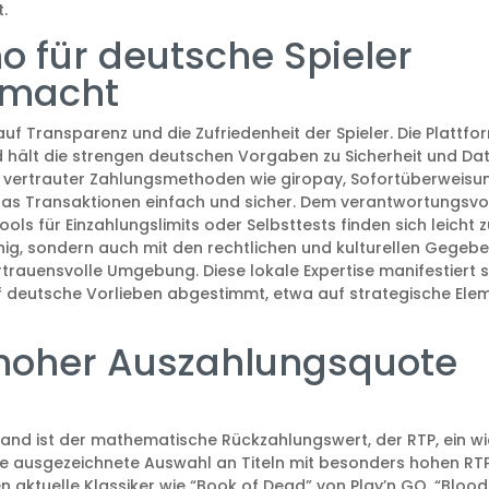
.
o für deutsche Spieler
 macht
auf Transparenz und die Zufriedenheit der Spieler. Die Plattfo
nd hält die strengen deutschen Vorgaben zu Sicherheit und Da
tion vertrauter Zahlungsmethoden wie giropay, Sofortüberweis
 das Transaktionen einfach und sicher. Dem verantwortungsvo
ools für Einzahlungslimits oder Selbsttests finden sich leicht z
hig, sondern auch mit den rechtlichen und kulturellen Gegeb
ertrauensvolle Umgebung. Diese lokale Expertise manifestiert 
auf deutsche Vorlieben abgestimmt, etwa auf strategische El
 hoher Auszahlungsquote
chland ist der mathematische Rückzahlungswert, der RTP, ein w
eine ausgezeichnete Auswahl an Titeln mit besonders hohen RT
en aktuelle Klassiker wie “Book of Dead” von Play’n GO, “Bloo