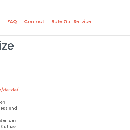
FAQ
Contact
Rate Our Service
ize
om/de-de/
.
ten
ness und
iten des
Slotrize