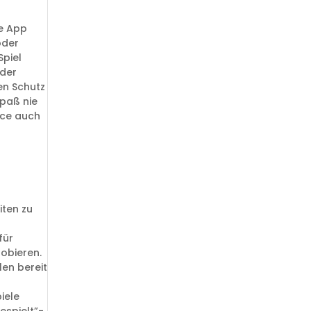
le App
oder
Spiel
oder
en Schutz
spaß nie
nce auch
iten zu
für
robieren.
en bereit
iele