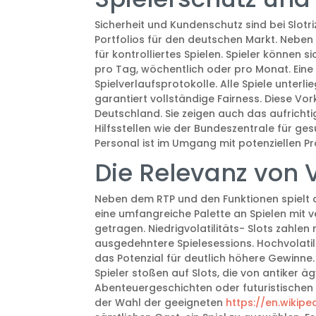
Sicherheit und Kundenschutz sind bei Slotri
Portfolios für den deutschen Markt. Neben
für kontrolliertes Spielen. Spieler können s
pro Tag, wöchentlich oder pro Monat. Ein
Spielverlaufsprotokolle. Alle Spiele unter
garantiert vollständige Fairness. Diese Vo
Deutschland. Sie zeigen auch das aufricht
Hilfsstellen wie der Bundeszentrale für ge
Personal ist im Umgang mit potenziellen P
Die Relevanz von V
Neben dem RTP und den Funktionen spielt die
eine umfangreiche Palette an Spielen mit v
getragen. Niedrigvolatilitäts- Slots zahlen 
ausgedehntere Spielesessions. Hochvolati
das Potenzial für deutlich höhere Gewinne.
Spieler stoßen auf Slots, die von antiker 
Abenteuergeschichten oder futuristischen 
der Wahl der geeigneten
https://en.wikipe