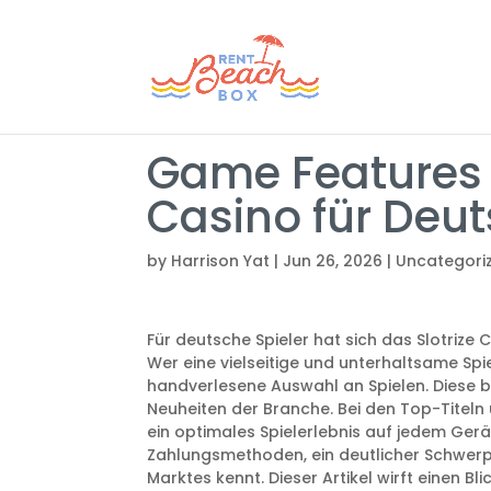
Game Features u
Casino für Deu
by
Harrison Yat
|
Jun 26, 2026
|
Uncategori
Für deutsche Spieler hat sich das Slotrize 
Wer eine vielseitige und unterhaltsame Spie
handverlesene Auswahl an Spielen. Diese be
Neuheiten der Branche. Bei den Top-Titeln 
ein optimales Spielerlebnis auf jedem Ger
Zahlungsmethoden, ein deutlicher Schwerpu
Marktes kennt. Dieser Artikel wirft einen B