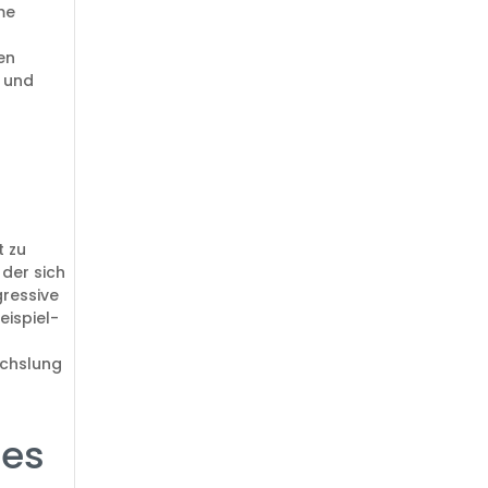
me
en
g und
t zu
der sich
gressive
eispiel-
echslung
ies