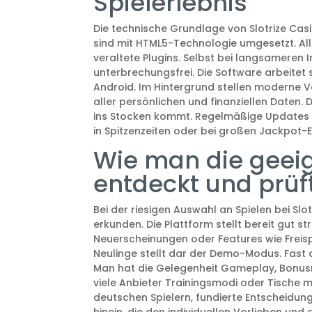
Spielerlebnis
Die technische Grundlage von Slotrize Casi
sind mit HTML5-Technologie umgesetzt. Al
veraltete Plugins. Selbst bei langsameren 
unterbrechungsfrei. Die Software arbeitet
Android. Im Hintergrund stellen moderne V
aller persönlichen und finanziellen Daten. 
ins Stocken kommt. Regelmäßige Updates u
in Spitzenzeiten oder bei großen Jackpot-E
Wie man die geeign
entdeckt und prüf
Bei der riesigen Auswahl an Spielen bei Slo
erkunden. Die Plattform stellt bereit gut str
Neuerscheinungen oder Features wie Freispi
Neulinge stellt dar der Demo-Modus. Fast 
Man hat die Gelegenheit Gameplay, Bonusr
viele Anbieter Trainingsmodi oder Tische m
deutschen Spielern, fundierte Entscheidung