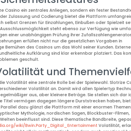
ze Casino ein zentrales Anliegen, sondern ein fester Bestandte
 der Zulassung und Codierung bietet die Plattform umfangrei
ich selbst Grenzen für Einzahlungen, Einbußen oder Spielzeit se
e Ausschlussmöglichkeit steht ebenso zur Verfügung wie umf
liegen einer unabhängigen Prüfung ihrer Zufallszahlengenerato
rkehrungen erfüllen nicht nur die gesetzlichen Vorgaben in
ige Bemühen des Casinos um das Wohl seiner Kunden. Externe 
sundheitliche Aufklärung sind klar erkennbar platziert. Das ko
roblemen geschult.
olatilität und Themenvielf
 Volatilität eine zentrale Rolle bei der Spielewahl. Slotrize C
erschiedener Volatilität an. Damit wird allen Spielertyp Rech
regelmäßiger aus, aber kleinere Beträge. Sie stellen sich dar i
le Titel vermögen dagegen längere Durststrecken haben, bie
 Parallel dazu glänzt die Plattform mit einer enormen Themenv
ägyptischer Mythologie, nordischen Sagen, Blockbuster-Filmen,
Welten beeinflusst sind. Diese thematische Bandbreite, gepaa
dia.org/wiki/Bwin.Party_Digital_Entertainment
Volatilität, erl