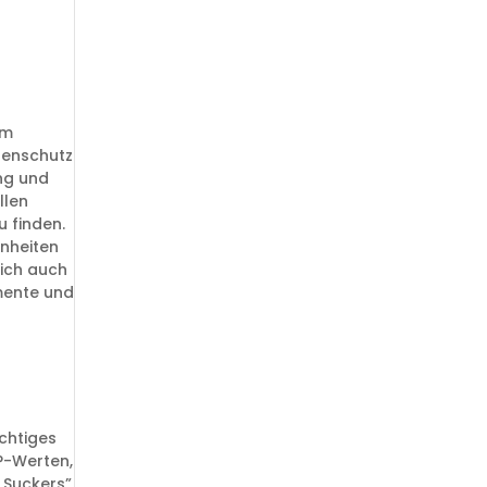
rm
tenschutz
ung und
llen
u finden.
enheiten
sich auch
emente und
ichtiges
P-Werten,
d Suckers”