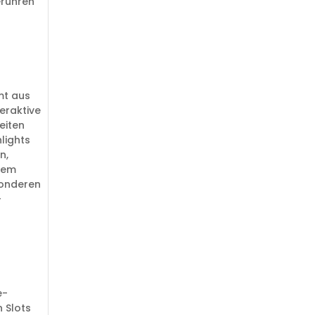
erühren
mt aus
eraktive
eiten
lights
n,
dem
sonderen
-
e-
n Slots