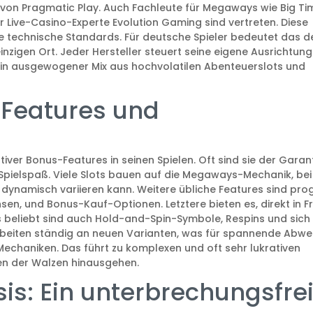
e von Pragmatic Play. Auch Fachleute für Megaways wie Big Ti
 Live-Casino-Experte Evolution Gaming sind vertreten. Diese
te technische Standards. Für deutsche Spieler bedeutet das d
inzigen Ort. Jeder Hersteller steuert seine eigene Ausrichtun
 ein ausgewogener Mix aus hochvolatilen Abenteuerslots und
-Features und
ativer Bonus-Features in seinen Spielen. Oft sind sie der Garan
elspaß. Viele Slots bauen auf die Megaways-Mechanik, bei 
ynamisch variieren kann. Weitere übliche Features sind pro
en, und Bonus-Kauf-Optionen. Letztere bieten es, direkt in Fr
 beliebt sind auch Hold-and-Spin-Symbole, Respins und sich
arbeiten ständig an neuen Varianten, was für spannende Abw
r Mechaniken. Das führt zu komplexen und oft sehr lukrativen
hen der Walzen hinausgehen.
sis: Ein unterbrechungsfre