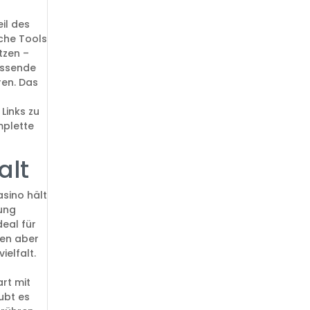
il des
che Tools
tzen –
assende
ren. Das
Links zu
mplette
alt
asino hält
nung
deal für
ten aber
ielfalt.
rt mit
aubt es