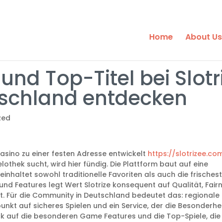
Home
About Us
nd Top-Titel bei Slotr
tschland entdecken
zed
Casino zu einer festen Adresse entwickelt
https://slotrizee.c
lothek sucht, wird hier fündig. Die Plattform baut auf eine
inhaltet sowohl traditionelle Favoriten als auch die frisches
und Features legt Wert Slotrize konsequent auf Qualität, Fair
ät. Für die Community in Deutschland bedeutet das: regionale
nkt auf sicheres Spielen und ein Service, der die Besonderhe
lick auf die besonderen Game Features und die Top-Spiele, die 