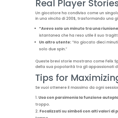
Real Player Storie
Un giocatore ha condiviso come un singolo
in una vincita di 200$, trasformando una 
“Avevo solo un minuto tra una riunione 
istantanea che ha reso utile il suo tragitt
Un altro utente:
“Ho giocato dieci minut
solo due spin.”
Queste brevi storie mostrano come Felix S
della sua popolarità tra gli appassionati di
Tips for Maximizin
Se vuoi ottenere il massimo da ogni sessio
Usa con parsimonia la funzione autopla
troppo.
Focalizzati su simboli con alti valori di