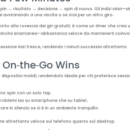
spin → risultato → decisione → spin di nuovo. Gli indizi visivi—s
 avvicinando a una vincita o se stai per un altro giro.
onto alla rovescia dei giri gratuiti; è come un timer che crea 
una vincita istantanea—abbastanza veloce da mantenerti coinvol
sione inizi fresca, rendendo i minuti successivi altrettanto
r On‑the‑Go Wins
dispositivi mobili, rendendolo ideale per chi preferisce sessi
uno spin con un solo tap.
problemi sia su smartphone che su tablet.
e in silenzio se si è in un ambiente tranquillo.
ente altrettanto veloce sul telefono quanto sul desktop.