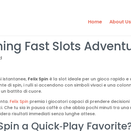
Home
About Us
tning Fast Slots Advent
d
i istantanee,
Felix Spin
è la slot ideale per un gioco rapido e 
nte di spin, i rulli si accendono con simboli vivaci e una colon
un battito di cuore.
onta.
Felix Spin
premia i giocatori capaci di prendere decisioni
ci. Che tu sia in pausa caffè o che abbia pochi minuti tra una 
idera risultati immediati senza lunghe attese.
Spin a Quick‑Play Favorite