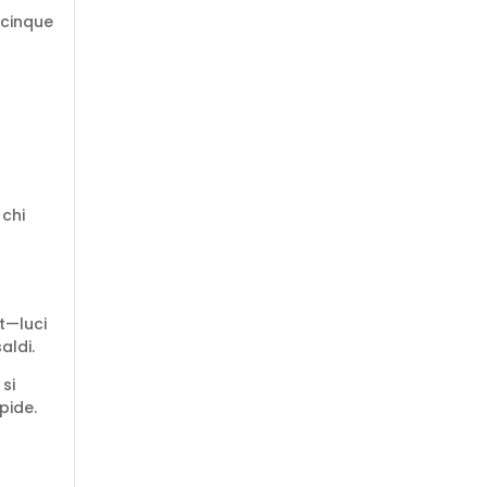
ticinque
 chi
ot—luci
aldi.
 si
pide.