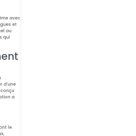
 même avec
ngues et
nel au
s qui
ment
s
er d’une
t conçu
ation a
ont le
x,