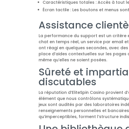
Caractéristiques totales : Accès à tout 
Écran tactile : Les boutons et menus sont
Assistance clientèl
La performance du support est un critère ess
chat en temps réel, un service par email e
ont réagi en quelques secondes, avec des 
place d’aides contextuelles sur les pages
même qu’elles ne soient posées.
Sûreté et impartial
discutables
La réputation d’EliteSpin Casino provient d
élément que nous contrôlons systématiquemen
jeux sont audités par des laboratoires indé
renseignements personnelles et bancaires 
qu’imperceptibles, forment l’structure indis
Une bibliothèque 