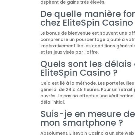
aspirent de gains très élevés.
De quelle manière fo
chez EliteSpin Casino
Le bonus de bienvenue est souvent une offre
comprendre un pourcentage ajouté à votre v
impérativement lire les conditions générale
et les jeux visés par l’offre.
Quels sont les délais 
EliteSpin Casino ?
Cela est lié à la méthode. Les portefeuille
général de 24 à 48 heures. Pour un retrait 
ouvrés. Le casino effectue une vérification
délai initial.
Suis-je en mesure de 
mon smartphone ?
Absolument. EliteSpin Casino a un site we