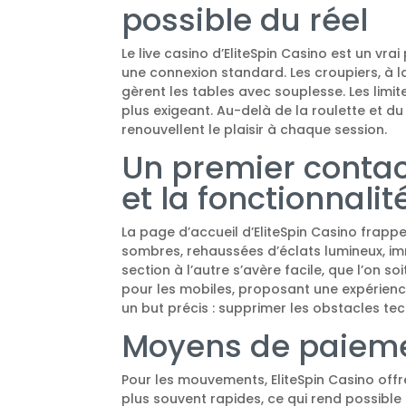
possible du réel
Le live casino d’EliteSpin Casino est un vra
une connexion standard. Les croupiers, à l
gèrent les tables avec souplesse. Les limit
plus exigeant. Au-delà de la roulette et d
renouvellent le plaisir à chaque session.
Un premier contac
et la fonctionnalit
La page d’accueil d’EliteSpin Casino frapp
sombres, rehaussées d’éclats lumineux, im
section à l’autre s’avère facile, que l’on s
pour les mobiles, proposant une expérienc
un but précis : supprimer les obstacles te
Moyens de paiement
Pour les mouvements, EliteSpin Casino off
plus souvent rapides, ce qui rend possible 