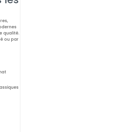
res,
modernes
e qualité.
ité ou par
mat
lassiques
t