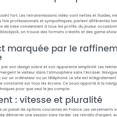
i point fort. Les retransmissions vidéo sont nettes et fluides,
a fois professionnels et sympathiques, parlent différentes la
es de mise conviennent à tous les profils, du joueur occasion
u blackjack, on trouve des formats créatifs et des game show
t marquée par le raffine
é
e par son design sobre et son apparente simplicité. Les teinte
mergent le visiteur dans l’atmosphère sans l’écraser. Navigu
oit sur un ordinateur ou un téléphone. Le site est intégralemen
e constante sur tous les écrans. Ce souci apporté à la navig
chniques pour que seul le jeu compte.
 : vitesse et pluralité
re un panel de options courantes en France. Les versements s
de démarrer une session sans tarder. Les retraits d’argent, eu