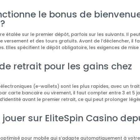
nctionne le bonus de bienvenu
 ?
 étalée sur le premier dépôt, parfois sur les suivants. Il peu
ersement et des tours gratuits. Avant de l’déclencher, il fa
s. Elles spécifient le dépôt obligatoire, les exigences de mis
de retrait pour les gains chez
s électroniques (e-wallets) sont les plus rapides, avec un tra
par carte bancaire ou virement, il faut compter entre 3 et 5 j
 d’identité avant le premier retrait, ce qui peut prolonger lég
jouer sur EliteSpin Casino dep
b optimisé pour mobile qui s’adapte automatiquement à votre