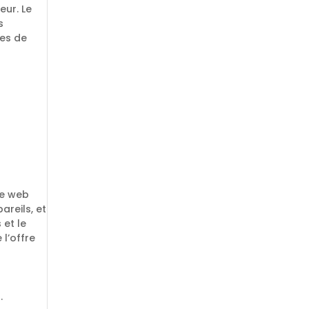
eur. Le
s
es de
te web
areils, et
 et le
 l’offre
.