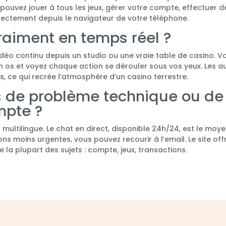
pouvez jouer à tous les jeux, gérer votre compte, effectuer d
irectement depuis le navigateur de votre téléphone.
vraiment en temps réel ?
 vidéo continu depuis un studio ou une vraie table de casino. V
en os et voyez chaque action se dérouler sous vos yeux. Les a
rs, ce qui recrée l’atmosphère d’un casino terrestre.
 de problème technique ou de
mpte ?
t multilingue. Le chat en direct, disponible 24h/24, est le moye
ons moins urgentes, vous pouvez recourir à l’email. Le site off
 la plupart des sujets : compte, jeux, transactions.