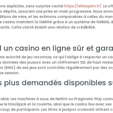
ons explicites, sans surprise caché
https://elitespinn.fr/
. Le o
rs dépôts, assurant une prise en main progressive. Nous avon
ditions de mise, et les estimons comparables à celles du mar
le casino maintient la fidélité grâce à un système de fidélité, 
antis. Cette clarté établit une relation de crédibilité.
l un casino en ligne sûr et gara
’une autorité de jeu reconnue, ce qui l’oblige à respecter un c
les données des joueurs avec un chiffrement SSL de haut nivea
es (RNG) de ses jeux sont contrôlés régulièrement par des o
e session.
es plus demandés disponibles s
rable. Les machines à sous de NetEnt ou Pragmatic Play conn
le blackjack et la roulette, ainsi que le casino live avec ses
oup de participants. Les titres à jackpot croissant attirent c