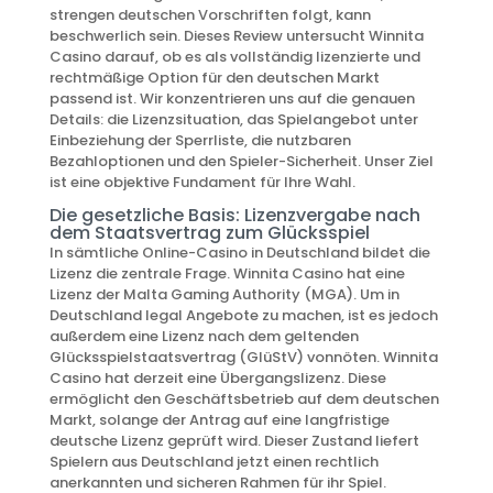
strengen deutschen Vorschriften folgt, kann
beschwerlich sein. Dieses Review untersucht Winnita
Casino darauf, ob es als vollständig lizenzierte und
rechtmäßige Option für den deutschen Markt
passend ist. Wir konzentrieren uns auf die genauen
Details: die Lizenzsituation, das Spielangebot unter
Einbeziehung der Sperrliste, die nutzbaren
Bezahloptionen und den Spieler-Sicherheit. Unser Ziel
ist eine objektive Fundament für Ihre Wahl.
Die gesetzliche Basis: Lizenzvergabe nach
dem Staatsvertrag zum Glücksspiel
In sämtliche Online-Casino in Deutschland bildet die
Lizenz die zentrale Frage. Winnita Casino hat eine
Lizenz der Malta Gaming Authority (MGA). Um in
Deutschland legal Angebote zu machen, ist es jedoch
außerdem eine Lizenz nach dem geltenden
Glücksspielstaatsvertrag (GlüStV) vonnöten. Winnita
Casino hat derzeit eine Übergangslizenz. Diese
ermöglicht den Geschäftsbetrieb auf dem deutschen
Markt, solange der Antrag auf eine langfristige
deutsche Lizenz geprüft wird. Dieser Zustand liefert
Spielern aus Deutschland jetzt einen rechtlich
anerkannten und sicheren Rahmen für ihr Spiel.