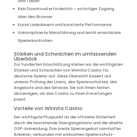
und Tablet
Kein Download erforderlich – sofortiger Zugang
über den Browser
Kurze Ladedauern und konstante Performance
Unkomplizierte Menüführung und leicht erreichbare
Spielerkontrollen
Stärken und Schwächen im umfassenden
Überblick
Zur fundierten Einschätzung stellen wir die wichtigsten
Stärken und Schwächen von Winnita Casino für
deutsche Spieler auf. Diese Übersicht basiert auf
unserer Prüfung der Lizenz, des Spielerschutzes, des
Angebots und des Services. Sie soll Ihnen helfen
abzuwägen, ob das Casino zu Ihren Erwartungen
passt.
Vorteile von Winnita Casino
Der wichtigste Pluspunkt ist die offizielle Sicherheit
durch die bestehende Übergangslizenz und die direkte
OSP-Anmeldung. Das breite Spielangebot namhafter
Anbieter, verbunden mit wirksamen Spielerschutz-