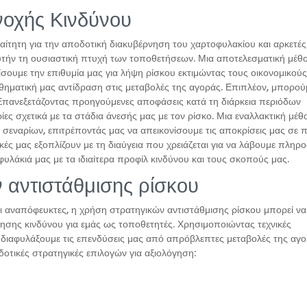
νοχής Κινδύνου
αίτητη για την αποδοτική διακυβέρνηση του χαρτοφυλακίου και αρκετές
ήν τη ουσιαστική πτυχή των τοποθετήσεων. Μια αποτελεσματική μέθο
ίσουμε την επιθυμία μας για λήψη ρίσκου εκτιμώντας τους οικονομικού
σθηματική μας αντίδραση στις μεταβολές της αγοράς. Επιπλέον, μπορού
Επανεξετάζοντας προηγούμενες αποφάσεις κατά τη διάρκεια περιόδων
ς σχετικά με τα στάδια άνεσής μας με τον ρίσκο. Μια εναλλακτική μέθ
εναρίων, επιτρέποντάς μας να απεικονίσουμε τις αποκρίσεις μας σε π
ικές μας εξοπλίζουν με τη διαύγεια που χρειάζεται για να λάβουμε πλη
φυλάκιά μας με τα ιδιαίτερα προφίλ κινδύνου και τους σκοπούς μας.
 αντιστάθμισης ρίσκου
αι αναπόφευκτες, η χρήση στρατηγικών αντιστάθμισης ρίσκου μπορεί να
νησης κινδύνου για εμάς ως τοποθετητές. Χρησιμοποιώντας τεχνικές
 διαφυλάξουμε τις επενδύσεις μας από απρόβλεπτες μεταβολές της αγ
οτικές στρατηγικές επιλογών για αξιολόγηση: