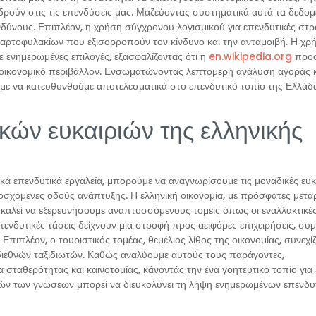
δρούν στις τις επενδύσεις μας. Μαζεύοντας συστηματικά αυτά τα δεδομ
νδύνους. Επιπλέον, η χρήση σύγχρονου λογισμικού για επενδυτικές στρ
χαρτοφυλακίων που εξισορροπούν τον κίνδυνο και την ανταμοιβή. Η χ
ε ενημερωμένες επιλογές, εξασφαλίζοντας ότι η
en.wikipedia.org
προσ
τοοικονομικό περιβάλλον. Ενσωματώνοντας λεπτομερή ανάλυση αγοράς 
με να κατευθυνθούμε αποτελεσματικά στο επενδυτικό τοπίο της Ελλάδα
κών ευκαιριών της ελληνικής
ικά επενδυτικά εργαλεία, μπορούμε να αναγνωρίσουμε τις μοναδικές ευκ
χόμενες οδούς ανάπτυξης. Η ελληνική οικονομία, με πρόσφατες μετα
καλεί να εξερευνήσουμε αναπτυσσόμενους τομείς όπως οι εναλλακτικέ
 επενδυτικές τάσεις δείχνουν μια στροφή προς αειφόρες επιχειρήσεις, συ
. Επιπλέον, ο τουριστικός τομέας, θεμέλιος λίθος της οικονομίας, συνεχίζ
 διεθνών ταξιδιωτών. Καθώς αναλύουμε αυτούς τους παράγοντες,
α σταθερότητας και καινοτομίας, κάνοντάς την ένα γοητευτικό τοπίο για
υτών των γνώσεων μπορεί να διευκολύνει τη λήψη ενημερωμένων επενδυ