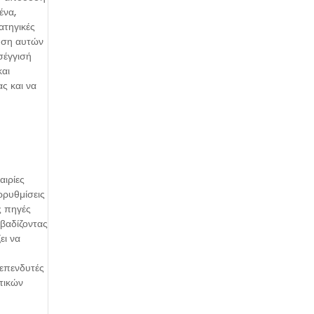
ένα,
ατηγικές
ρήση αυτών
έγγισή
και
ς και να
αιρίες
ρρυθμίσεις
ς πηγές
μβαδίζοντας
ει να
 επενδυτές
τικών