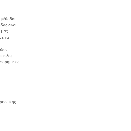
 μέθοδοι
δος είναι
ς μας
με να
οδος
οικίλες
ροφορημένες
οραστικής