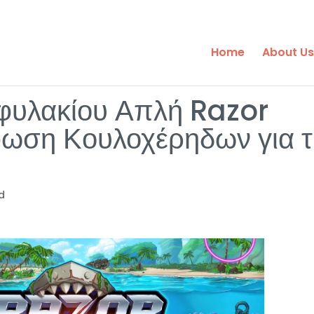
Home
About Us
οφυλακίου Απλή Razor
ωση Κουλοχέρηδων για τ
d