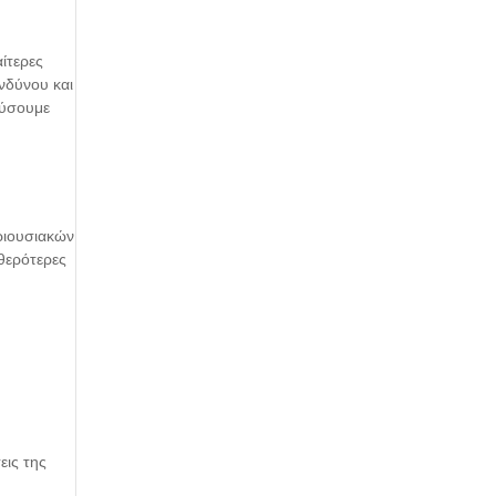
αίτερες
νδύνου και
λύσουμε
εριουσιακών
θερότερες
εις της