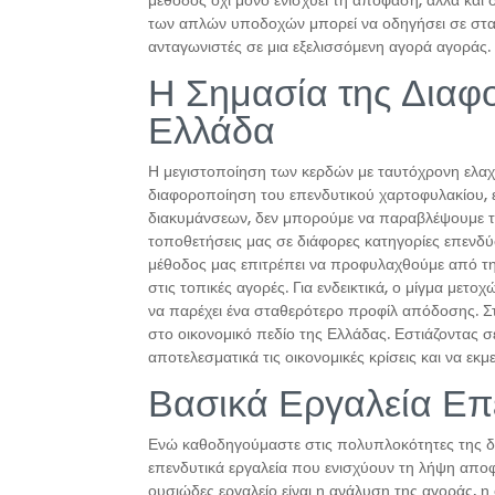
μέθοδος όχι μόνο ενισχύει τη απόφαση, αλλά και 
των απλών υποδοχών μπορεί να οδηγήσει σε σταθ
ανταγωνιστές σε μια εξελισσόμενη αγορά αγοράς.
Η Σημασία της Διαφ
Ελλάδα
Η μεγιστοποίηση των κερδών με ταυτόχρονη ελαχ
διαφοροποίηση του επενδυτικού χαρτοφυλακίου, ει
διακυμάνσεων, δεν μπορούμε να παραβλέψουμε τη
τοποθετήσεις μας σε διάφορες κατηγορίες επενδύσ
μέθοδος μας επιτρέπει να προφυλαχθούμε από την
στις τοπικές αγορές. Για ενδεικτικά, ο μίγμα μετο
να παρέχει ένα σταθερότερο προφίλ απόδοσης. Στο 
στο οικονομικό πεδίο της Ελλάδας. Εστιάζοντας σ
αποτελεσματικά τις οικονομικές κρίσεις και να εκμ
Βασικά Εργαλεία Επ
Ενώ καθοδηγούμαστε στις πολυπλοκότητες της δι
επενδυτικά εργαλεία που ενισχύουν τη λήψη αποφ
ουσιώδες εργαλείο είναι η ανάλυση της αγοράς, η