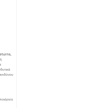
eturns,
γή
ε
νδυτικά
 κινδύνου
ποιήσετε