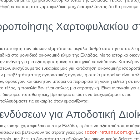
συμβαδίζει με το χρηματοοικονομικό τοπίο της Ελλάδας. Τελικά, η επιτυ
ερή επέκταση στο χαρτοφυλάκιο μας, διασφαλίζοντας ότι θα μείνουμε
οροποίησης Χαρτοφυλακίου σ
ιστοποίηση των ρίσκων εξαρτάται σε μεγάλο βαθμό από την αποτελεσμ
δικά στο μοναδικό οικονομικό κλίμα της Ελλάδας. Με το ιστορικό οικο
ν ανάγκη για μια εξισορροπημένη στρατηγική επενδύσεων. Κατανέμοντ
εων, ενισχύουμε τις ευκαιρίες μας για κατάκτηση οικονομικής ισορροπί
 μεταβλητότητα της αγοραστικής αγοράς, η οποία μπορεί να είναι πολ
χών, ομολόγων και ακινήτων μπορεί να περιορίσει τη γενική έκθεση σε κί
τέλος, η ποικιλία δεν είναι απλώς μια στρατηγική. Είναι αναγκαία για 
ε διάφορες τοποθετήσεις, βρισκόμαστε ώστε να διαχειριζόμαστε πιο
εταλλευόμαστε τις ευκαιρίες όταν εμφανίζονται.
ενδύσεων για Αποδοτική Διοί
αχείρισης χαρτοφυλακίου στην Ελλάδα, πρέπει να αξιοποιήσουμε κύρι
άσεων και βελτιώνουν τις στρατηγικές μας
razor-returns.com.gr
. Έ
 οποία μας δίνει τη δυνατότητα να αξιολογούμε οικονομικούς δείκτες, τ