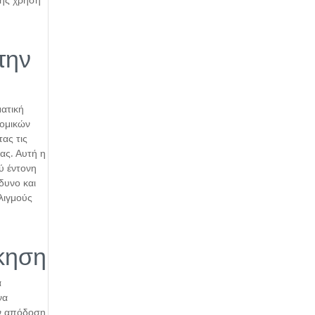
χής χρήση
την
ατική
νομικών
ας τις
ας. Αυτή η
ύ έντονη
νδυνο και
ελιγμούς
κηση
α
να
ην απόδοση