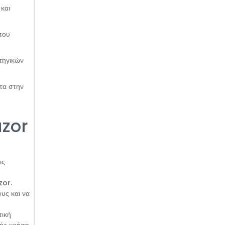
 και
 που
τηγικών
ητα στην
azor
ις
η
zor.
υς και να
τική