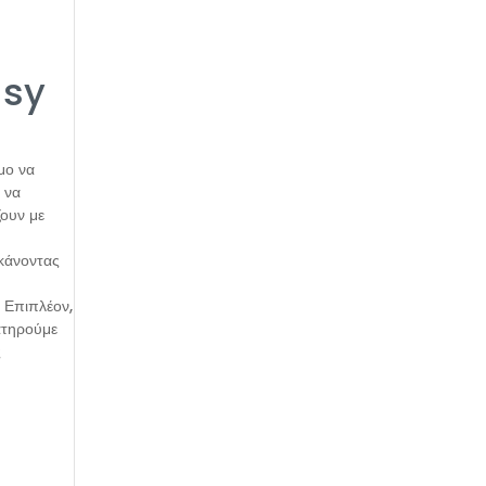
asy
μο να
 να
ζουν με
 κάνοντας
ε
 Επιπλέον,
ατηρούμε
ς