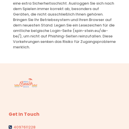
eine extra Sicherheitsschicht. Ausloggen Sie sich nach
dem Spielen immer korrekt ab, besonders auf
Geräten, die nicht ausschließlich Ihnen gehören.
Bringen Sie Ihr Betriebssystem und Ihren Browser auf
dem neuesten Stand. Legen Sie ein Lesezeichen für die
amtliche belgische Login-Seite (spin-stein.eu/de-
be/), um nicht auf Phishing-Seiten reinzufallen. Diese
Vorkehrungen senken das Risiko für Zugangsprobleme
merklich.
Get In Touch
4097611228