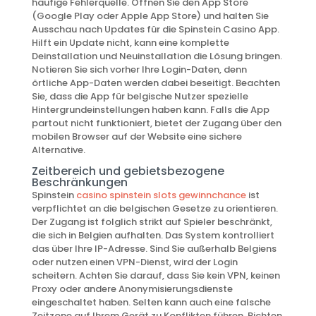
häufige Fehlerquelle. Öffnen Sie den App Store
(Google Play oder Apple App Store) und halten Sie
Ausschau nach Updates für die Spinstein Casino App.
Hilft ein Update nicht, kann eine komplette
Deinstallation und Neuinstallation die Lösung bringen.
Notieren Sie sich vorher Ihre Login-Daten, denn
örtliche App-Daten werden dabei beseitigt. Beachten
Sie, dass die App für belgische Nutzer spezielle
Hintergrundeinstellungen haben kann. Falls die App
partout nicht funktioniert, bietet der Zugang über den
mobilen Browser auf der Website eine sichere
Alternative.
Zeitbereich und gebietsbezogene
Beschränkungen
Spinstein
casino spinstein slots gewinnchance
ist
verpflichtet an die belgischen Gesetze zu orientieren.
Der Zugang ist folglich strikt auf Spieler beschränkt,
die sich in Belgien aufhalten. Das System kontrolliert
das über Ihre IP-Adresse. Sind Sie außerhalb Belgiens
oder nutzen einen VPN-Dienst, wird der Login
scheitern. Achten Sie darauf, dass Sie kein VPN, keinen
Proxy oder andere Anonymisierungsdienste
eingeschaltet haben. Selten kann auch eine falsche
Zeitzone auf Ihrem Gerät zu Konflikten führen. Richten