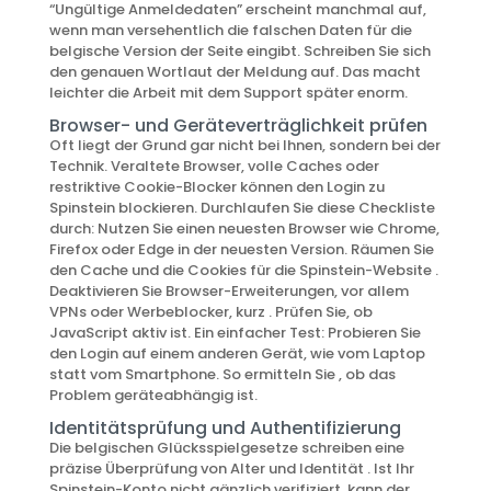
“Ungültige Anmeldedaten” erscheint manchmal auf,
wenn man versehentlich die falschen Daten für die
belgische Version der Seite eingibt. Schreiben Sie sich
den genauen Wortlaut der Meldung auf. Das macht
leichter die Arbeit mit dem Support später enorm.
Browser- und Geräteverträglichkeit prüfen
Oft liegt der Grund gar nicht bei Ihnen, sondern bei der
Technik. Veraltete Browser, volle Caches oder
restriktive Cookie-Blocker können den Login zu
Spinstein blockieren. Durchlaufen Sie diese Checkliste
durch: Nutzen Sie einen neuesten Browser wie Chrome,
Firefox oder Edge in der neuesten Version. Räumen Sie
den Cache und die Cookies für die Spinstein-Website .
Deaktivieren Sie Browser-Erweiterungen, vor allem
VPNs oder Werbeblocker, kurz . Prüfen Sie, ob
JavaScript aktiv ist. Ein einfacher Test: Probieren Sie
den Login auf einem anderen Gerät, wie vom Laptop
statt vom Smartphone. So ermitteln Sie , ob das
Problem geräteabhängig ist.
Identitätsprüfung und Authentifizierung
Die belgischen Glücksspielgesetze schreiben eine
präzise Überprüfung von Alter und Identität . Ist Ihr
Spinstein-Konto nicht gänzlich verifiziert, kann der