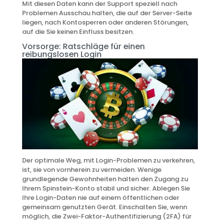
Mit diesen Daten kann der Support speziell nach
Problemen Ausschau halten, die auf der Server-Seite
liegen, nach Kontosperren oder anderen Störungen,
auf die Sie keinen Einfluss besitzen.
Vorsorge: Ratschläge für einen
reibungslosen Login
Der optimale Weg, mit Login-Problemen zu verkehren,
ist, sie von vornherein zu vermeiden. Wenige
grundlegende Gewohnheiten halten den Zugang zu
Ihrem Spinstein-Konto stabil und sicher. Ablegen Sie
Ihre Login-Daten nie auf einem öffentlichen oder
gemeinsam genutzten Gerät. Einschalten Sie, wenn
möglich, die Zwei-Faktor-Authentifizierung (2FA) für