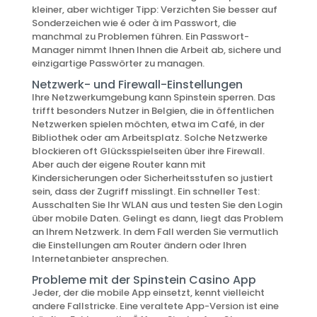
kleiner, aber wichtiger Tipp: Verzichten Sie besser auf
Sonderzeichen wie é oder à im Passwort, die
manchmal zu Problemen führen. Ein Passwort-
Manager nimmt Ihnen Ihnen die Arbeit ab, sichere und
einzigartige Passwörter zu managen.
Netzwerk- und Firewall-Einstellungen
Ihre Netzwerkumgebung kann Spinstein sperren. Das
trifft besonders Nutzer in Belgien, die in öffentlichen
Netzwerken spielen möchten, etwa im Café, in der
Bibliothek oder am Arbeitsplatz. Solche Netzwerke
blockieren oft Glücksspielseiten über ihre Firewall.
Aber auch der eigene Router kann mit
Kindersicherungen oder Sicherheitsstufen so justiert
sein, dass der Zugriff misslingt. Ein schneller Test:
Ausschalten Sie Ihr WLAN aus und testen Sie den Login
über mobile Daten. Gelingt es dann, liegt das Problem
an Ihrem Netzwerk. In dem Fall werden Sie vermutlich
die Einstellungen am Router ändern oder Ihren
Internetanbieter ansprechen.
Probleme mit der Spinstein Casino App
Jeder, der die mobile App einsetzt, kennt vielleicht
andere Fallstricke. Eine veraltete App-Version ist eine