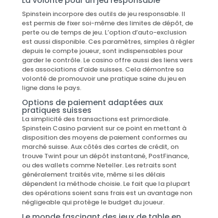
La volonté pour un jeu responsable
Spinstein incorpore des outils de jeu responsable. Il
est permis de fixer soi-même des limites de dépôt, de
perte ou de temps de jeu. L’option d’auto-exclusion
est aussi disponible. Ces paramètres, simples à régler
depuis le compte joueur, sont indispensables pour
garder le contrôle. Le casino offre aussi des liens vers
des associations d’aide suisses. Cela démontre sa
volonté de promouvoir une pratique saine du jeu en
ligne dans le pays.
Options de paiement adaptées aux
pratiques suisses
La simplicité des transactions est primordiale.
Spinstein Casino parvient sur ce point en mettant à
disposition des moyens de paiement conformes au
marché suisse. Aux côtés des cartes de crédit, on
trouve Twint pour un dépôt instantané, PostFinance,
ou des wallets comme Neteller. Les retraits sont
généralement traités vite, même si les délais
dépendent la méthode choisie. Le fait que la plupart
des opérations soient sans frais est un avantage non
négligeable qui protège le budget du joueur.
Le monde fascinant des jeux de table en