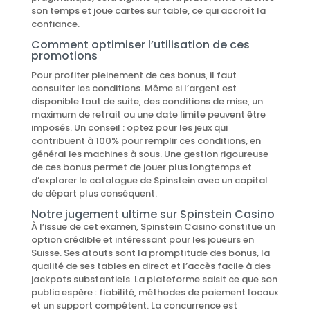
son temps et joue cartes sur table, ce qui accroît la
confiance.
Comment optimiser l’utilisation de ces
promotions
Pour profiter pleinement de ces bonus, il faut
consulter les conditions. Même si l’argent est
disponible tout de suite, des conditions de mise, un
maximum de retrait ou une date limite peuvent être
imposés. Un conseil : optez pour les jeux qui
contribuent à 100% pour remplir ces conditions, en
général les machines à sous. Une gestion rigoureuse
de ces bonus permet de jouer plus longtemps et
d’explorer le catalogue de Spinstein avec un capital
de départ plus conséquent.
Notre jugement ultime sur Spinstein Casino
À l’issue de cet examen, Spinstein Casino constitue un
option crédible et intéressant pour les joueurs en
Suisse. Ses atouts sont la promptitude des bonus, la
qualité de ses tables en direct et l’accès facile à des
jackpots substantiels. La plateforme saisit ce que son
public espère : fiabilité, méthodes de paiement locaux
et un support compétent. La concurrence est