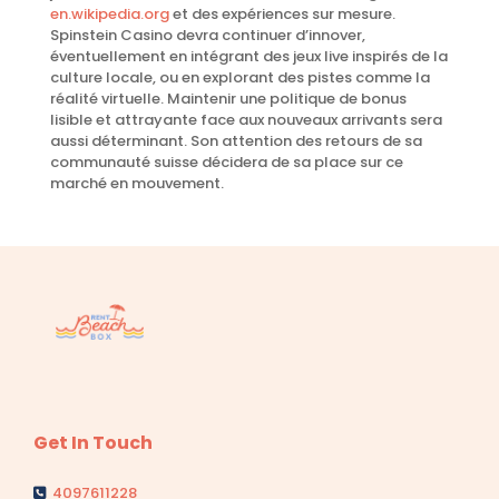
en.wikipedia.org
et des expériences sur mesure.
Spinstein Casino devra continuer d’innover,
éventuellement en intégrant des jeux live inspirés de la
culture locale, ou en explorant des pistes comme la
réalité virtuelle. Maintenir une politique de bonus
lisible et attrayante face aux nouveaux arrivants sera
aussi déterminant. Son attention des retours de sa
communauté suisse décidera de sa place sur ce
marché en mouvement.
Get In Touch
4097611228