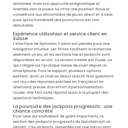
acharnée, mais son approche pragmatique et
orientée vers le joueur lui offre une position. Nous le
conseillons aux aficionados de jeu en direct et à ceux
pour qui la honnêteté des promotions est non
discutable.
Expérience utilisateur et service client en
Suisse
L’interface de Spinstein Casino est pensée pour une
navigation intuitive. Les filtres facilitent la recherche
aisément un jeu, et les sections live et jackpots sont
disponibles en un clic. La version mobile est fluide, ce
qui s’aligne sur l’pratique suisse de jouer depuis un
smartphone. Pour le support, plusieurs options
existent, dont un chat en direct réactif. Nos questions
ont reçu des réponses précises en français et en
allemand, preuve d’un effort d’personnalisation
locale. Une FAQ riche répond aussi à la plupart des
questions techniques.
La poursuite des jackpots progressifs : une
chance concrète
Pour ceux qui souhaitent de gains importants, la
section des jackpots progressifs de Spinstein est un
aimant. Ces jackpots, alimentés par une micro-part