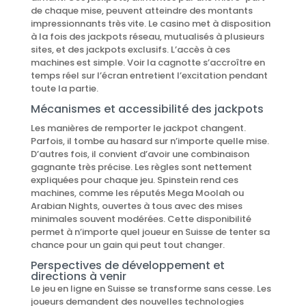
de chaque mise, peuvent atteindre des montants
impressionnants très vite. Le casino met à disposition
à la fois des jackpots réseau, mutualisés à plusieurs
sites, et des jackpots exclusifs. L’accès à ces
machines est simple. Voir la cagnotte s’accroître en
temps réel sur l’écran entretient l’excitation pendant
toute la partie.
Mécanismes et accessibilité des jackpots
Les manières de remporter le jackpot changent.
Parfois, il tombe au hasard sur n’importe quelle mise.
D’autres fois, il convient d’avoir une combinaison
gagnante très précise. Les règles sont nettement
expliquées pour chaque jeu. Spinstein rend ces
machines, comme les réputés Mega Moolah ou
Arabian Nights, ouvertes à tous avec des mises
minimales souvent modérées. Cette disponibilité
permet à n’importe quel joueur en Suisse de tenter sa
chance pour un gain qui peut tout changer.
Perspectives de développement et
directions à venir
Le jeu en ligne en Suisse se transforme sans cesse. Les
joueurs demandent des nouvelles technologies