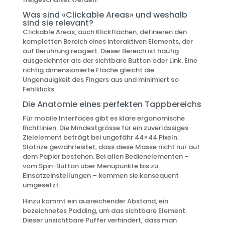
Was sind «Clickable Areas» und weshalb
sind sie relevant?
Clickable Areas, auch Klickflächen, definieren den
kompletten Bereich eines interaktiven Elements, der
auf Berührung reagiert. Dieser Bereich ist häufig
ausgedehnter als der sichtbare Button oder Link. Eine
richtig dimensionierte Fläche gleicht die
Ungenauigkeit des Fingers aus und minimiert so
Fehlklicks.
Die Anatomie eines perfekten Tappbereichs
Für mobile Interfaces gibt es klare ergonomische
Richtlinien. Die Mindestgrösse für ein zuverlässiges
Zielelement beträgt bei ungefähr 44×44 Pixeln.
Slotrize gewährleistet, dass diese Masse nicht nur auf
dem Papier bestehen. Bei allen Bedienelementen –
vom Spin-Button über Menüpunkte bis zu
Einsatzeinstellungen – kommen sie konsequent
umgesetzt.
Hinzu kommt ein ausreichender Abstand, ein
bezeichnetes Padding, um das sichtbare Element.
Dieser unsichtbare Puffer verhindert, dass man