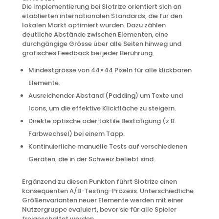
Die Implementierung bei Slotrize orientiert sich an
etablierten internationalen Standards, die für den
lokalen Markt optimiert wurden. Dazu zählen
deutliche Abstände zwischen Elementen, eine
durchgängige Grösse über alle Seiten hinweg und
grafisches Feedback bei jeder Berührung.
Mindestgrösse von 44×44 Pixeln für alle klickbaren
Elemente.
Ausreichender Abstand (Padding) um Texte und
Icons, um die effektive Klickfläche zu steigern.
Direkte optische oder taktile Bestätigung (z.B.
Farbwechsel) bei einem Tapp.
Kontinuierliche manuelle Tests auf verschiedenen
Geräten, die in der Schweiz beliebt sind.
Ergänzend zu diesen Punkten führt Slotrize einen
konsequenten A/B-Testing-Prozess. Unterschiedliche
Größenvarianten neuer Elemente werden mit einer
Nutzergruppe evaluiert, bevor sie für alle Spieler
freigeschaltet werden.