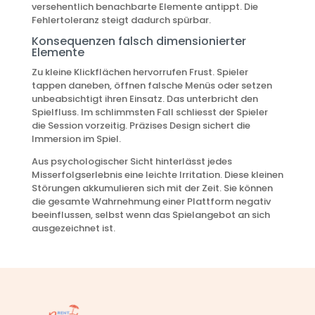
versehentlich benachbarte Elemente antippt. Die
Fehlertoleranz steigt dadurch spürbar.
Konsequenzen falsch dimensionierter
Elemente
Zu kleine Klickflächen hervorrufen Frust. Spieler
tappen daneben, öffnen falsche Menüs oder setzen
unbeabsichtigt ihren Einsatz. Das unterbricht den
Spielfluss. Im schlimmsten Fall schliesst der Spieler
die Session vorzeitig. Präzises Design sichert die
Immersion im Spiel.
Aus psychologischer Sicht hinterlässt jedes
Misserfolgserlebnis eine leichte Irritation. Diese kleinen
Störungen akkumulieren sich mit der Zeit. Sie können
die gesamte Wahrnehmung einer Plattform negativ
beeinflussen, selbst wenn das Spielangebot an sich
ausgezeichnet ist.