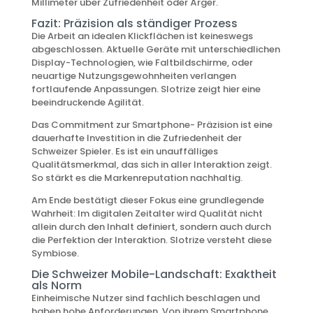
Millimeter über Zufriedenheit oder Ärger.
Fazit: Präzision als ständiger Prozess
Die Arbeit an idealen Klickflächen ist keineswegs
abgeschlossen. Aktuelle Geräte mit unterschiedlichen
Display-Technologien, wie Faltbildschirme, oder
neuartige Nutzungsgewohnheiten verlangen
fortlaufende Anpassungen. Slotrize zeigt hier eine
beeindruckende Agilität.
Das Commitment zur Smartphone- Präzision ist eine
dauerhafte Investition in die Zufriedenheit der
Schweizer Spieler. Es ist ein unauffälliges
Qualitätsmerkmal, das sich in aller Interaktion zeigt.
So stärkt es die Markenreputation nachhaltig.
Am Ende bestätigt dieser Fokus eine grundlegende
Wahrheit: Im digitalen Zeitalter wird Qualität nicht
allein durch den Inhalt definiert, sondern auch durch
die Perfektion der Interaktion. Slotrize versteht diese
Symbiose.
Die Schweizer Mobile-Landschaft: Exaktheit
als Norm
Einheimische Nutzer sind fachlich beschlagen und
haben hohe Anforderungen. Von ihrem Smartphone