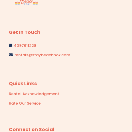
Get In Touch
4097611228
rentals@staybeachbox.com
Quick Links
Rental Acknowledgement
Rate Our Service
Connect on Social