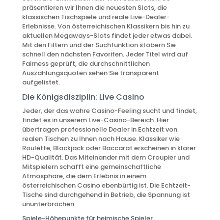
präsentieren wir Ihnen die neuesten Slots, die
klassischen Tischspiele und reale Live-Dealer-
Erlebnisse. Von österreichischen Klassikern bis hin zu
aktuellen Megaways-Slots findet jeder etwas dabei.
Mit den Filtern und der Suchfunktion stöbern Sie
schnell den nächsten Favoriten. Jeder Titel wird auf
Fairness geprüft, die durchschnittlichen
Auszahlungsquoten sehen Sie transparent
aufgelistet.
Die Königsdisziplin: Live Casino
Jeder, der das wahre Casino-Feeling sucht und findet,
findet es in unserem Live-Casino-Bereich. Hier
übertragen professionelle Dealer in Echtzeit von
realen Tischen zu Ihnen nach Hause. Klassiker wie
Roulette, Blackjack oder Baccarat erscheinen in klarer
HD-Qualität. Das Miteinander mit dem Croupier und
Mitspielern schafft eine gemeinschaftliche
Atmosphäre, die dem Erlebnis in einem
österreichischen Casino ebenbürtig ist. Die Echtzeit-
Tische sind durchgehend in Betrieb, die Spannung ist
ununterbrochen.
Spiele-Höhepunkte für heimische Spieler