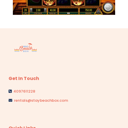
Get In Touch
4097611228
rentals@staybeachbox.com