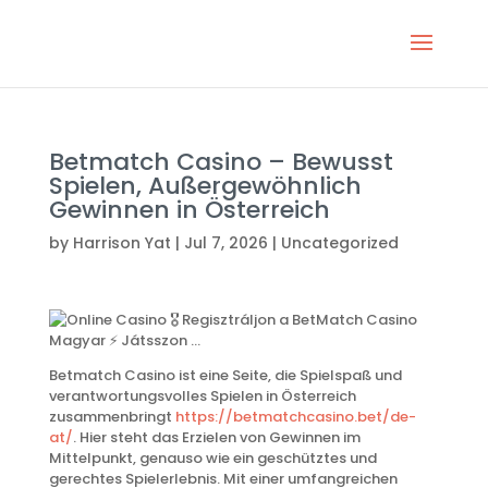
Betmatch Casino – Bewusst
Spielen, Außergewöhnlich
Gewinnen in Österreich
by
Harrison Yat
|
Jul 7, 2026
|
Uncategorized
Betmatch Casino ist eine Seite, die Spielspaß und
verantwortungsvolles Spielen in Österreich
zusammenbringt
https://betmatchcasino.bet/de-
at/
. Hier steht das Erzielen von Gewinnen im
Mittelpunkt, genauso wie ein geschütztes und
gerechtes Spielerlebnis. Mit einer umfangreichen