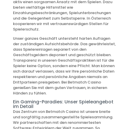
aktiv einen sorgsamen Ansatz mit dem Spielen. Dazu
bieten vielfältige Hilfsmittel wie
Einzahlungsbeschränkungen, Spielunterbrechungen
und die Gelegenheit zum Selbstsperre. In Österreich
kooperieren wir mit vertrauenswürdigen Stellen für
Spielerschutz.
Unser ganzes Geschäft untersteht harten Auflagen
der zuständigen Aufsichtsbehörde. Das gewährleistet,
dass Spielereinlagen separiert von den
Geschäftsgeldern deponiert und geschützt bleiben.
Transparenz in unseren Geschäftspraktiken ist für die
Spieler keine Option, sondern eine Pflicht. Man können
sich darauf verlassen, dass wir Ihre persönliche Daten
respektieren und persönliche Angaben niemals an
Drittparteien preisgeben. Bei Betmatch Casino
genießen Sie mit dem guten Vertrauen, in sicheren
Händen zu fühlen.
Ein Gaming-Paradies: Unser Spieleangebot
im Detail
Das Zentrum von Betmatch Casino ist unsere breite
und sorgfältig zusammengestellte Spielesammlung.
Wir partnerschaften mit den renommiertesten
Software-Entwicklern der Welt zusammen. So