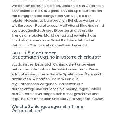
Wir achten darauf, Spiele anzubieten, die in Österreich
sehr beliebt sind. Dazu gehören viele Spielautomaten
mit bergigen oder klangvollen Motiven, die den
lokalen Geschmack ansprechen. Beliebte Varianten
wie European Roulette oder Multi-Hand Blackjack sind
stets zugänglich. Unsere Experten analysiert die
Trends am lokalen Markt genau und erweitert das
Portfolio passend aus. So ist Ihr Spielerlebnis bei
Betmatch Casino stets aktuell und fesselnd.
FAQ – Häufige Fragen
Ist Betmatch Casino in Österreich erlaubt?
Ja, das ist es. Betmatch Casino agiert unter einer
bekannten internationalen Glücksspiellizenz. Diese
erlaubt es uns, unsere Dienste Spielern aus Österreich
anzubieten. Wir halten uns strikt an alle
regulatorischen Vorgaben und setzen auf
durchsichtige und ehrliche Spielbedingungen. Spieler
aus Österreich vermögen sich daher geschützt und
legal bei uns anmelden und das volle Angebot nutzen.
Welche Zahlungswege nehmt ihr in
Österreich an?