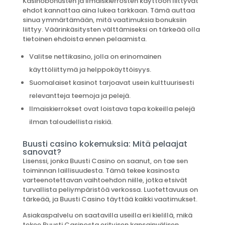
Kasinobonusten ja ilmaiskierrosten käyttöön liittyvät
ehdot kannattaa aina lukea tarkkaan. Tämä auttaa
sinua ymmärtämään, mitä vaatimuksia bonuksiin
liittyy. Väärinkäsitysten välttämiseksi on tärkeää olla
tietoinen ehdoista ennen pelaamista.
Valitse nettikasino, jolla on erinomainen
käyttöliittymä ja helppokäyttöisyys.
Suomalaiset kasinot tarjoavat usein kulttuurisesti
relevantteja teemoja ja pelejä.
Ilmaiskierrokset ovat loistava tapa kokeilla pelejä
ilman taloudellista riskiä.
Buusti casino kokemuksia: Mitä pelaajat
sanovat?
Lisenssi, jonka Buusti Casino on saanut, on tae sen
toiminnan laillisuudesta. Tämä tekee kasinosta
varteenotettavan vaihtoehdon niille, jotka etsivät
turvallista peliympäristöä verkossa. Luotettavuus on
tärkeää, ja Buusti Casino täyttää kaikki vaatimukset.
Asiakaspalvelu on saatavilla useilla eri kielillä, mikä
tekee Buusti Casinosta erityisen kansainvälisen.