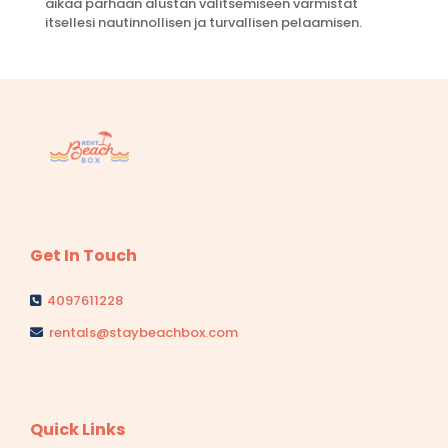
aikaa parhaan alustan valitsemiseen varmistat
itsellesi nautinnollisen ja turvallisen pelaamisen.
Get In Touch
4097611228
rentals@staybeachbox.com
Quick Links