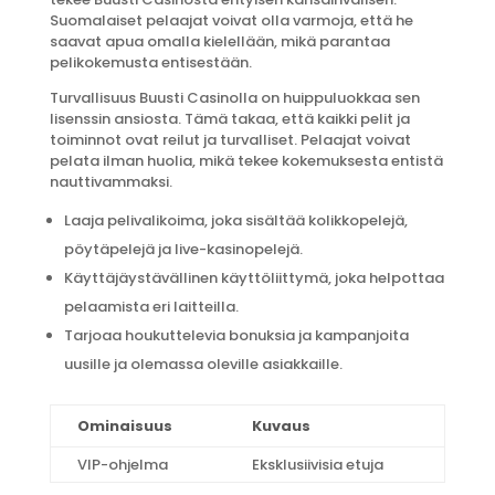
Suomalaiset pelaajat voivat olla varmoja, että he
saavat apua omalla kielellään, mikä parantaa
pelikokemusta entisestään.
Turvallisuus Buusti Casinolla on huippuluokkaa sen
lisenssin ansiosta. Tämä takaa, että kaikki pelit ja
toiminnot ovat reilut ja turvalliset. Pelaajat voivat
pelata ilman huolia, mikä tekee kokemuksesta entistä
nauttivammaksi.
Laaja pelivalikoima, joka sisältää kolikkopelejä,
pöytäpelejä ja live-kasinopelejä.
Käyttäjäystävällinen käyttöliittymä, joka helpottaa
pelaamista eri laitteilla.
Tarjoaa houkuttelevia bonuksia ja kampanjoita
uusille ja olemassa oleville asiakkaille.
Ominaisuus
Kuvaus
VIP-ohjelma
Eksklusiivisia etuja