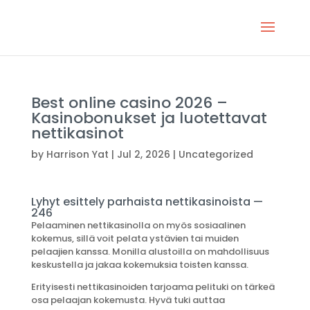
Best online casino 2026 –
Kasinobonukset ja luotettavat
nettikasinot
by
Harrison Yat
|
Jul 2, 2026
|
Uncategorized
Lyhyt esittely parhaista nettikasinoista —
246
Pelaaminen nettikasinolla on myös sosiaalinen
kokemus, sillä voit pelata ystävien tai muiden
pelaajien kanssa. Monilla alustoilla on mahdollisuus
keskustella ja jakaa kokemuksia toisten kanssa.
Erityisesti nettikasinoiden tarjoama pelituki on tärkeä
osa pelaajan kokemusta. Hyvä tuki auttaa