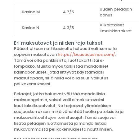
Uuden pelaajan
Kasino M
4.7/5
bonus
Viikoittaiset
Kasino N
4.3/5
ilmaiskierrokset
Eri maksutavat ja niiden rajoitukset
Pääset alkuun nettikasinolla helposti valitsemalla
sopivan maksutavan
https://buusticasinos.com/
.
Tämä voi olla pankkisiirto, luottokortti tai e-
lompakko. Muista myös tarkistaa mahdolliset
kasinobonukset, jotka liittyvät käyttämääsi
maksutapaan, sillä niillä voi olla suuri vaikutus
pelikokemukseesi.
Pelaajat, jotka haluavat välttää mahdollisia
maksuongelmia, voivat valita maksutavaksi
kauttakulkupalvelut. Ne tarjoavat ylimääräisen
suojauskerroksen, mikä vähentää huolia petoksista ja
maksuvaihtoehtojen toimitusajat. Tämä suoja voi
lisätä pelaajien luottamusta ja mahdollistaa
mukavammasta pelikokemuksesta nauttimisen.