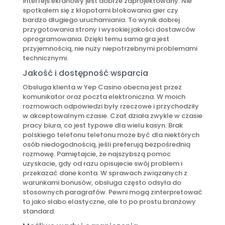
interfejs ekranowy jest dobrze zaprojektowany. Nie
spotkałem się z kłopotami blokowania gier czy
bardzo długiego uruchamiania. To wynik dobrej
przygotowania strony i wysokiej jakości dostawców
oprogramowania. Dzięki temu sama gra jest
przyjemnością, nie nuży niepotrzebnymi problemami
technicznymi.
Jakość i dostępność wsparcia
Obsługa klienta w Yep Casino obecna jest przez
komunikator oraz poczta elektroniczna. W moich
rozmowach odpowiedzi były rzeczowe i przychodziły
w akceptowalnym czasie. Czat działa zwykle w czasie
pracy biura, co jest typowe dla wielu kasyn. Brak
polskiego telefonu telefonu może być dla niektórych
osób niedogodnością, jeśli preferują bezpośrednią
rozmowę. Pamiętajcie, że najszybszą pomoc
uzyskacie, gdy od razu opisujecie swój problem i
przekazać dane konta. W sprawach związanych z
warunkami bonusów, obsługa często odsyła do
stosownych paragrafów. Pewni mogą zinterpretować
to jako słabo elastyczne, ale to po prostu branżowy
standard.