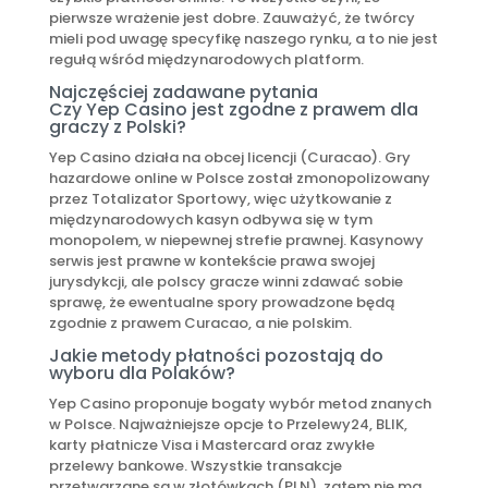
pierwsze wrażenie jest dobre. Zauważyć, że twórcy
mieli pod uwagę specyfikę naszego rynku, a to nie jest
regułą wśród międzynarodowych platform.
Najczęściej zadawane pytania
Czy Yep Casino jest zgodne z prawem dla
graczy z Polski?
Yep Casino działa na obcej licencji (Curacao). Gry
hazardowe online w Polsce został zmonopolizowany
przez Totalizator Sportowy, więc użytkowanie z
międzynarodowych kasyn odbywa się w tym
monopolem, w niepewnej strefie prawnej. Kasynowy
serwis jest prawne w kontekście prawa swojej
jurysdykcji, ale polscy gracze winni zdawać sobie
sprawę, że ewentualne spory prowadzone będą
zgodnie z prawem Curacao, a nie polskim.
Jakie metody płatności pozostają do
wyboru dla Polaków?
Yep Casino proponuje bogaty wybór metod znanych
w Polsce. Najważniejsze opcje to Przelewy24, BLIK,
karty płatnicze Visa i Mastercard oraz zwykłe
przelewy bankowe. Wszystkie transakcje
przetwarzane są w złotówkach (PLN), zatem nie ma