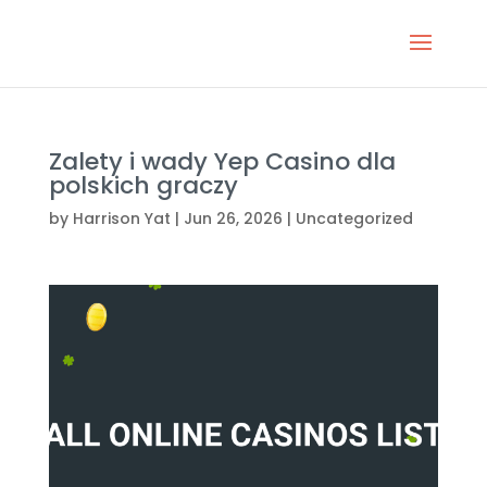
Zalety i wady Yep Casino dla
polskich graczy
by
Harrison Yat
|
Jun 26, 2026
|
Uncategorized