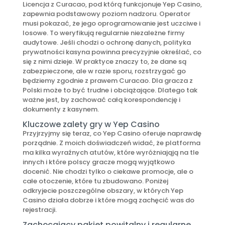
Licencja z Curacao, pod którą funkcjonuje Yep Casino,
zapewnia podstawowy poziom nadzoru. Operator
musi pokazać, że jego oprogramowanie jest uczciwe i
losowe. To weryfikują regularnie niezależne firmy
audytowe. Jeśli chodzi o ochronę danych, polityka
prywatności kasyna powinna precyzyjnie określać, co
się z nimi dzieje. W praktyce znaczy to, że dane są
zabezpieczone, ale w razie sporu, rozstrzygać go
będziemy zgodnie z prawem Curacao. Dla gracza z
Polski może to być trudne i obciążające. Dlatego tak
ważne jest, by zachować całą korespondencję i
dokumenty z kasynem.
Kluczowe zalety gry w Yep Casino
Przyjrzyjmy się teraz, co Yep Casino oferuje naprawdę
porządnie. Z moich doświadczeń widać, że platforma
ma kilka wyraźnych atutów, które wyróżniająją na tle
innych i które polscy gracze mogą wyjątkowo
docenić. Nie chodzi tylko o ciekawe promocje, ale o
całe otoczenie, które tu zbudowano. Poniżej
odkryjecie poszczególne obszary, w których Yep
Casino działa dobrze i które mogą zachęcić was do
rejestracji.
Zachęcający pakiet powitalny i regularne