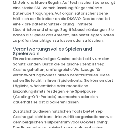
Mitteln und klaren Regeln. Auf technischer Ebene sorgt
eine starke SSL-Verschlüsselung für geschützte
Datenübertragungen. Auf organisatorischer Ebene
hält sich der Betreiber an die DSGVO. Das beinhaltet
eine klare Datenschutzerklärung, limitierte
Löschfristen und strenge Zugriffsbeschränkungen. Sie
haben als Spieler das Anrecht, Ihre hinterlegten Daten
zu prüfen, berichtigen zu lassen oder zu löschen.
Verantwortungsvolles Spielen und
Spielerwohl
Ein vertrauenswürdiges Casino achtet aktiv um den
Schutz Kunden. Durch die belgische Lizenz ist Yep
Casino gehalten, umfangreiche Werkzeuge für
verantwortungsvolles Spielen bereitzustellen. Diese
sehen Sie leicht in Ihrem Spielerkonto. Sie können dort
tägliche, wöchentliche oder monatliche
Einzahlungslimits festlegen, eine Spielpause
(Cooling-Off-Periode) ausmachen oder sich
dauerhaft selbst blockieren lassen.
Zusätzlich zu diesen nützlichen Tools bietet Yep
Casino gut sichtbare Links zu Hilfsorganisationen wie
dem belgischen “Hulpcentrum voor Gokverslaving”.
Das Personal wird trainiert, um problematisches