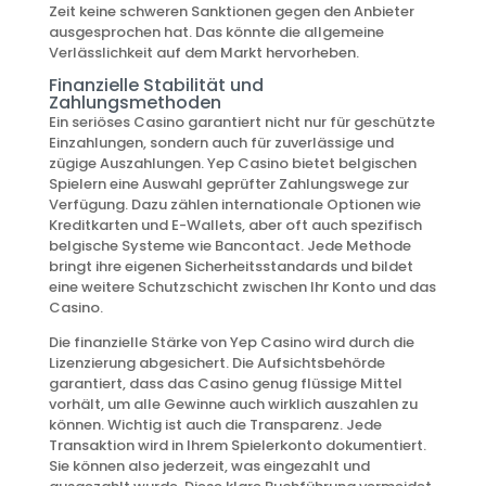
Zeit keine schweren Sanktionen gegen den Anbieter
ausgesprochen hat. Das könnte die allgemeine
Verlässlichkeit auf dem Markt hervorheben.
Finanzielle Stabilität und
Zahlungsmethoden
Ein seriöses Casino garantiert nicht nur für geschützte
Einzahlungen, sondern auch für zuverlässige und
zügige Auszahlungen. Yep Casino bietet belgischen
Spielern eine Auswahl geprüfter Zahlungswege zur
Verfügung. Dazu zählen internationale Optionen wie
Kreditkarten und E-Wallets, aber oft auch spezifisch
belgische Systeme wie Bancontact. Jede Methode
bringt ihre eigenen Sicherheitsstandards und bildet
eine weitere Schutzschicht zwischen Ihr Konto und das
Casino.
Die finanzielle Stärke von Yep Casino wird durch die
Lizenzierung abgesichert. Die Aufsichtsbehörde
garantiert, dass das Casino genug flüssige Mittel
vorhält, um alle Gewinne auch wirklich auszahlen zu
können. Wichtig ist auch die Transparenz. Jede
Transaktion wird in Ihrem Spielerkonto dokumentiert.
Sie können also jederzeit, was eingezahlt und