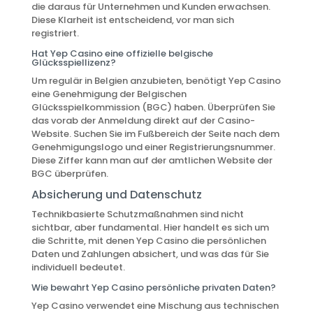
die daraus für Unternehmen und Kunden erwachsen.
Diese Klarheit ist entscheidend, vor man sich
registriert.
Hat Yep Casino eine offizielle belgische
Glücksspiellizenz?
Um regulär in Belgien anzubieten, benötigt Yep Casino
eine Genehmigung der Belgischen
Glücksspielkommission (BGC) haben. Überprüfen Sie
das vorab der Anmeldung direkt auf der Casino-
Website. Suchen Sie im Fußbereich der Seite nach dem
Genehmigungslogo und einer Registrierungsnummer.
Diese Ziffer kann man auf der amtlichen Website der
BGC überprüfen.
Absicherung und Datenschutz
Technikbasierte Schutzmaßnahmen sind nicht
sichtbar, aber fundamental. Hier handelt es sich um
die Schritte, mit denen Yep Casino die persönlichen
Daten und Zahlungen absichert, und was das für Sie
individuell bedeutet.
Wie bewahrt Yep Casino persönliche privaten Daten?
Yep Casino verwendet eine Mischung aus technischen