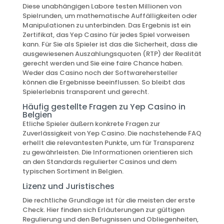
Diese unabhängigen Labore testen Millionen von
Spielrunden, um mathematische Auffälligkeiten oder
Manipulationen zu unterbinden. Das Ergebnis ist ein
Zertifikat, das Yep Casino für jedes Spiel vorweisen
kann. Für Sie als Spieler ist das die Sicherheit, dass die
ausgewiesenen Auszahlungsquoten (RTP) der Realität
gerecht werden und Sie eine faire Chance haben.
Weder das Casino noch der Softwarehersteller
können die Ergebnisse beeinflussen. So bleibt das
Spielerlebnis transparent und gerecht.
Häufig gestellte Fragen zu Yep Casino in
Belgien
Etliche Spieler äußern konkrete Fragen zur
Zuverlässigkeit von Yep Casino. Die nachstehende FAQ
erhellt die relevantesten Punkte, um für Transparenz
zu gewährleisten. Die Informationen orientieren sich
an den Standards regulierter Casinos und dem
typischen Sortiment in Belgien.
Lizenz und Juristisches
Die rechtliche Grundlage ist für die meisten der erste
Check. Hier finden sich Erläuterungen zur gültigen
Regulierung und den Befugnissen und Obliegenheiten,