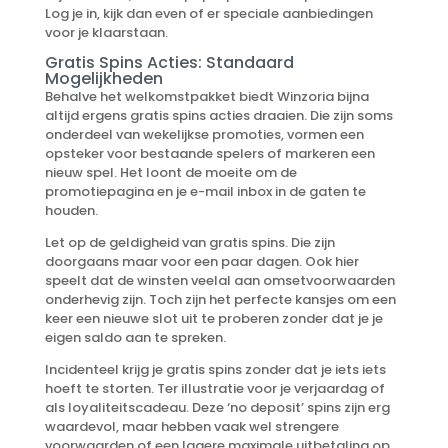
Log je in, kijk dan even of er speciale aanbiedingen
voor je klaarstaan.
Gratis Spins Acties: Standaard
Mogelijkheden
Behalve het welkomstpakket biedt Winzoria bijna
altijd ergens gratis spins acties draaien. Die zijn soms
onderdeel van wekelijkse promoties, vormen een
opsteker voor bestaande spelers of markeren een
nieuw spel. Het loont de moeite om de
promotiepagina en je e-mail inbox in de gaten te
houden.
Let op de geldigheid van gratis spins. Die zijn
doorgaans maar voor een paar dagen. Ook hier
speelt dat de winsten veelal aan omsetvoorwaarden
onderhevig zijn. Toch zijn het perfecte kansjes om een
keer een nieuwe slot uit te proberen zonder dat je je
eigen saldo aan te spreken.
Incidenteel krijg je gratis spins zonder dat je iets iets
hoeft te storten. Ter illustratie voor je verjaardag of
als loyaliteitscadeau. Deze ‘no deposit’ spins zijn erg
waardevol, maar hebben vaak wel strengere
voorwaarden of een lagere maximale uitbetaling op