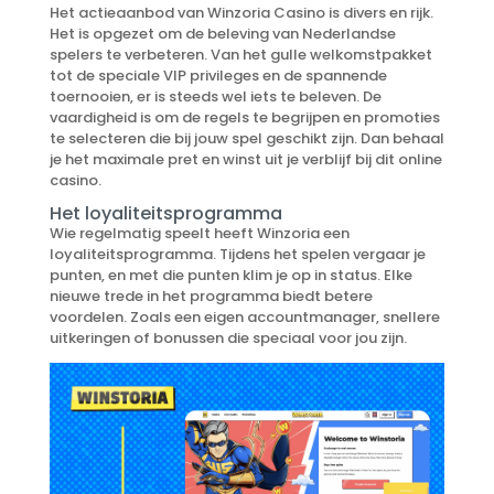
Het actieaanbod van Winzoria Casino is divers en rijk.
Het is opgezet om de beleving van Nederlandse
spelers te verbeteren. Van het gulle welkomstpakket
tot de speciale VIP privileges en de spannende
toernooien, er is steeds wel iets te beleven. De
vaardigheid is om de regels te begrijpen en promoties
te selecteren die bij jouw spel geschikt zijn. Dan behaal
je het maximale pret en winst uit je verblijf bij dit online
casino.
Het loyaliteitsprogramma
Wie regelmatig speelt heeft Winzoria een
loyaliteitsprogramma. Tijdens het spelen vergaar je
punten, en met die punten klim je op in status. Elke
nieuwe trede in het programma biedt betere
voordelen. Zoals een eigen accountmanager, snellere
uitkeringen of bonussen die speciaal voor jou zijn.