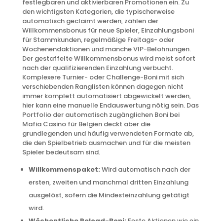
festlegbaren und aktivierbaren Promotionen ein. Zu
den wichtigsten Kategorien, die typischerweise
automatisch geclaimt werden, zählen der
Willkommensbonus für neue Spieler, Einzahlungsboni
für Stammkunden, regelmäßige Freitags- oder
Wochenendaktionen und manche VIP-Belohnungen.
Der gestaffelte Willkommensbonus wird meist sofort
nach der qualifizierenden Einzahlung verbucht.
Komplexere Turnier- oder Challenge-Boni mit sich
verschiebenden Ranglisten können dagegen nicht
immer komplett automatisiert abgewickelt werden,
hier kann eine manuelle Endauswertung nötig sein. Das
Portfolio der automatisch zugänglichen Boni bei
Mafia Casino für Belgien deckt aber die
grundlegenden und häufig verwendeten Formate ab,
die den Spielbetrieb ausmachen und für die meisten
Spieler bedeutsam sind.
Willkommenspaket:
Wird automatisch nach der
ersten, zweiten und manchmal dritten Einzahlung
ausgelöst, sofern die Mindesteinzahlung getätigt
wird.
Wöchentliche Reload-Boni:
Feste Aktionen wie ein