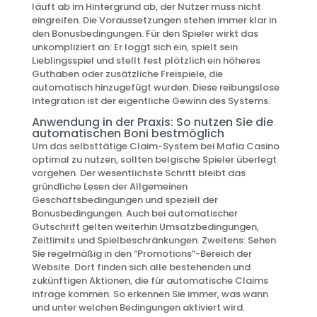
läuft ab im Hintergrund ab, der Nutzer muss nicht
eingreifen. Die Voraussetzungen stehen immer klar in
den Bonusbedingungen. Für den Spieler wirkt das
unkompliziert an: Er loggt sich ein, spielt sein
Lieblingsspiel und stellt fest plötzlich ein höheres
Guthaben oder zusätzliche Freispiele, die
automatisch hinzugefügt wurden. Diese reibungslose
Integration ist der eigentliche Gewinn des Systems.
Anwendung in der Praxis: So nutzen Sie die
automatischen Boni bestmöglich
Um das selbsttätige Claim-System bei Mafia Casino
optimal zu nutzen, sollten belgische Spieler überlegt
vorgehen. Der wesentlichste Schritt bleibt das
gründliche Lesen der Allgemeinen
Geschäftsbedingungen und speziell der
Bonusbedingungen. Auch bei automatischer
Gutschrift gelten weiterhin Umsatzbedingungen,
Zeitlimits und Spielbeschränkungen. Zweitens: Sehen
Sie regelmäßig in den “Promotions”-Bereich der
Website. Dort finden sich alle bestehenden und
zukünftigen Aktionen, die für automatische Claims
infrage kommen. So erkennen Sie immer, was wann
und unter welchen Bedingungen aktiviert wird.