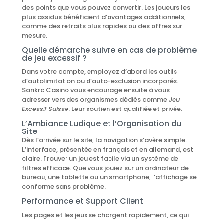
des points que vous pouvez convertir. Les joueurs les
plus assidus bénéficient d’avantages additionnels,
comme des retraits plus rapides ou des offres sur
mesure.
Quelle démarche suivre en cas de problème
de jeu excessif ?
Dans votre compte, employez d’abord les outils
d’autolimitation ou d’auto-exclusion incorporés.
Sankra Casino vous encourage ensuite à vous
adresser vers des organismes dédiés comme
Jeu
Excessif Suisse
. Leur soutien est qualifiée et privée.
L’Ambiance Ludique et l’Organisation du
Site
Dès l’arrivée sur le site, la navigation s’avère simple.
L’interface, présentée en français et en allemand, est
claire. Trouver un jeu est facile via un système de
filtres efficace. Que vous jouiez sur un ordinateur de
bureau, une tablette ou un smartphone, l’affichage se
conforme sans problème.
Performance et Support Client
Les pages et les jeux se chargent rapidement, ce qui