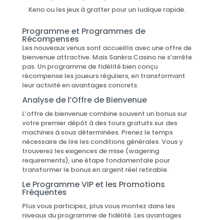
Keno ou les jeux à gratter pour un ludique rapide.
Programme et Programmes de
Récompenses
Les nouveaux venus sont accueillis avec une offre de
bienvenue attractive. Mais Sankra Casino ne s’arrête
pas. Un programme de fidélité bien conçu
récompense les joueurs réguliers, en transformant
leur activité en avantages concrets.
Analyse de l’Offre de Bienvenue
L’offre de bienvenue combine souvent un bonus sur
votre premier dépôt à des tours gratuits sur des
machines à sous déterminées. Prenez le temps
nécessaire de lire les conditions générales. Vous y
trouverez les exigences de mise (wagering
requirements), une étape fondamentale pour
transformer le bonus en argent réel retirable.
Le Programme VIP et les Promotions
Fréquentes
Plus vous participez, plus vous montez dans les
niveaux du programme de fidélité. Les avantages