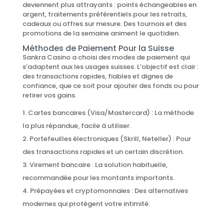
deviennent plus attrayants : points échangeables en
argent, traitements préférentiels pour les retraits,
cadeaux ou offres sur mesure. Des tournois et des
promotions de la semaine animent le quotidien.
Méthodes de Paiement Pour la Suisse
Sankra Casino a choisi des modes de paiement qui
s’adaptent aux les usages suisses. L’objectif est clair :
des transactions rapides, fiables et dignes de
confiance, que ce soit pour ajouter des fonds ou pour
retirer vos gains.
Cartes bancaires (Visa/Mastercard) : La méthode
la plus répandue, facile à utiliser.
Portefeuilles électroniques (Skrill, Neteller) : Pour
des transactions rapides et un certain discrétion.
Virement bancaire : La solution habituelle,
recommandée pour les montants importants.
Prépayées et cryptomonnaies : Des alternatives
modernes qui protègent votre intimité.