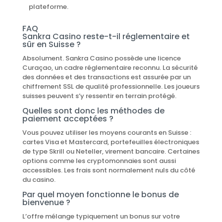
plateforme.
FAQ
Sankra Casino reste-t-il réglementaire et
sûr en Suisse ?
Absolument. Sankra Casino possède une licence
Curaçao, un cadre réglementaire reconnu. La sécurité
des données et des transactions est assurée par un
chiffrement SSL de qualité professionnelle. Les joueurs
suisses peuvent s’y ressentir en terrain protégé.
Quelles sont donc les méthodes de
paiement acceptées ?
Vous pouvez utiliser les moyens courants en Suisse :
cartes Visa et Mastercard, portefeuilles électroniques
de type Skrill ou Neteller, virement bancaire. Certaines
options comme les cryptomonnaies sont aussi
accessibles. Les frais sont normalement nuls du côté
du casino.
Par quel moyen fonctionne le bonus de
bienvenue ?
L’offre mélange typiquement un bonus sur votre