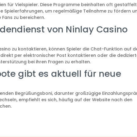
en für Vielspieler. Diese Programme beinhalten oft gestaffel
erte Spielerfahrungen, um regelmäßige Teilnahme zu fördern u
e Fans zu bereichern.
dendienst von Ninlay Casino
sino zu kontaktieren, können Spieler die Chat-Funktion auf d
rekt per elektronischer Post kontaktieren oder die dediziert
rstützung bei ihren Fragen zu erhalten.
te gibt es aktuell für neue
ockenden Begrüßungsboni, darunter großzügige Einzahlungspr
hseln, empfiehlt es sich, häufig auf der Website nach den
uchen.