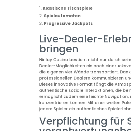
Klassische Tischspiele
Spielautomaten
Progressive Jackpots
Live-Dealer-Erlebn
bringen
Ninlay Casino besticht nicht nur durch sein
Dealer-Möglichkeiten ein noch eindrucksvol
die eigenen vier Wände transportiert. Da
professionellen Dealern kommunizieren und 
Dieses innovative Format fängt die Atmosp
authentische soziale Interaktionen, die be
ermöglicht zudem eine leichte Navigation,
konzentrieren können. Mit einer weiten Pale
jedem Spieler ein authentisches Spielerle
Verpflichtung für