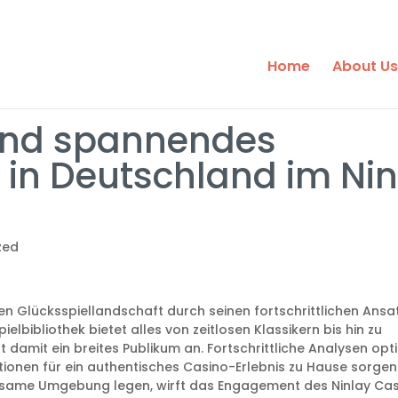
Home
About Us
und spannendes
 in Deutschland im Nin
zed
en Glücksspiellandschaft durch seinen fortschrittlichen Ansa
lbibliothek bietet alles von zeitlosen Klassikern bis hin zu
amit ein breites Publikum an. Fortschrittliche Analysen opt
tionen für ein authentisches Casino-Erlebnis zu Hause sorgen
altsame Umgebung legen, wirft das Engagement des Ninlay Cas