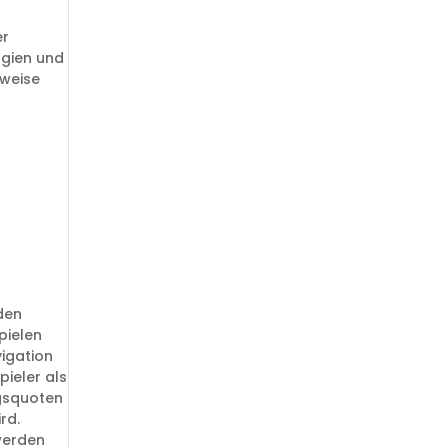
er
ogien und
kweise
z
 den
pielen
igation
ieler als
ngsquoten
rd.
 werden