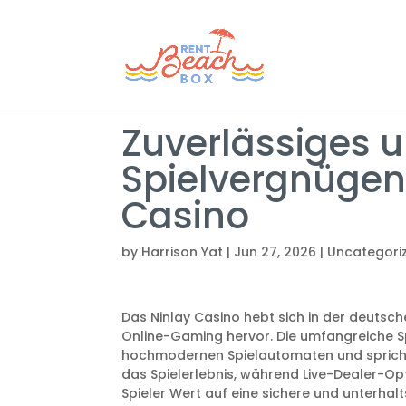
Zuverlässiges 
Spielvergnügen
Casino
by
Harrison Yat
|
Jun 27, 2026
|
Uncategori
Das Ninlay Casino hebt sich in der deutsch
Online-Gaming hervor. Die umfangreiche Spie
hochmodernen Spielautomaten und spricht d
das Spielerlebnis, während Live-Dealer-Op
Spieler Wert auf eine sichere und unterh