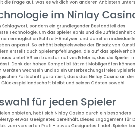
t die Frage auf, was es wirklich von anderen Anbietern unter
echnologie im Ninlay Casin
ein Schlagwort, sondern ein grundlegender Bestandteil des
ueste Technologie, um das Spielerlebnis und die Zufriedenheit 
ithmen ermöglichen Echtzeit-Analysen und damit ein individuell
ieben anpasst. So erhöht beispielsweise der Einsatz von Künst
sondern erstellt auch Spielempfehlungen, die auf das Spielverha
aus bietet VR ein transformatives Erlebnis, das die Spieler in
lässt. Dank der hohen Kompatibilität mit Mobilgeräten können
 Geräten wechseln und so ein unterbrechungsfreies Spielerl
ischen Fortschritt garantiert, dass das Ninlay Casino an der
en Glücksspiellandschaft bleibt und seinen Gästen sowohl
uswahl für jeden Spieler
ielen anbieten, hebt sich Ninlay Casino durch ein besonders
ielertyp etwas Geeignetes bereithält. Dieses Engagement für D
r bis zum versierten Profi – etwas Geeignetes findet. Spieler k