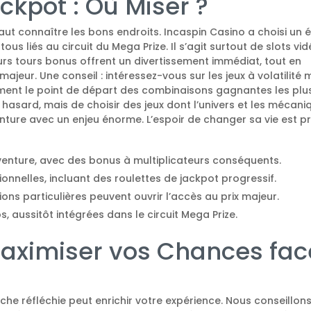
ckpot : Où Miser ?
faut connaître les bons endroits. Incaspin Casino a choisi un é
ous liés au circuit du Mega Prize. Il s’agit surtout de slots vi
leurs tours bonus offrent un divertissement immédiat, tout en
majeur. Une conseil : intéressez-vous sur les jeux à volatilit
ment le point de départ des combinaisons gagnantes les plu
 hasard, mais de choisir des jeux dont l’univers et les mécan
venture avec un enjeu énorme. L’espoir de changer sa vie est p
venture, avec des bonus à multiplicateurs conséquents.
onnelles, incluant des roulettes de jackpot progressif.
ions particulières peuvent ouvrir l’accès au prix majeur.
s, aussitôt intégrées dans le circuit Mega Prize.
aximiser vos Chances fac
che réfléchie peut enrichir votre expérience. Nous conseillon