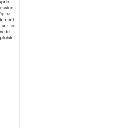
print.
sessions
égiez
aiement
 sur les
és de
plaisir