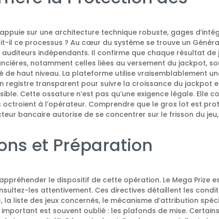
’appuie sur une architecture technique robuste, gages d’intég
it-il ce processus ? Au cœur du système se trouve un Génér
 auditeurs indépendants. Il confirme que chaque résultat de 
inancières, notamment celles liées au versement du jackpot, so
é de haut niveau. La plateforme utilise vraisemblablement un
n registre transparent pour suivre la croissance du jackpot 
ble. Cette ossature n’est pas qu’une exigence légale. Elle co
 octroient à l’opérateur. Comprendre que le gros lot est pro
ur bancaire autorise de se concentrer sur le frisson du jeu
ons et Préparation
 appréhender le dispositif de cette opération. Le Mega Prize es
sultez-les attentivement. Ces directives détaillent les condi
é), la liste des jeux concernés, le mécanisme d’attribution spéc
 important est souvent oublié : les plafonds de mise. Certains