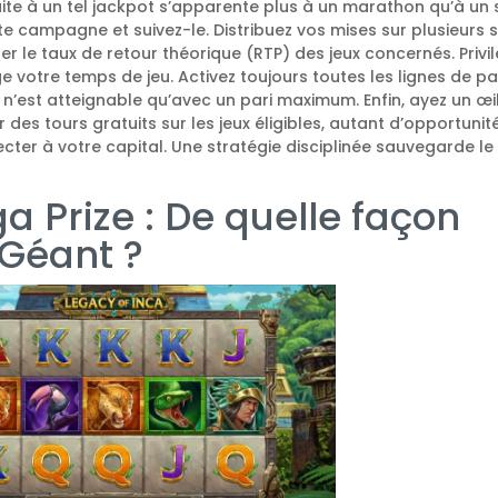
uite à un tel jackpot s’apparente plus à un marathon qu’à un s
e campagne et suivez-le. Distribuez vos mises sur plusieurs 
er le taux de retour théorique (RTP) des jeux concernés. Privil
ge votre temps de jeu. Activez toujours toutes les lignes de p
 n’est atteignable qu’avec un pari maximum. Enfin, ayez un œil
des tours gratuits sur les jeux éligibles, autant d’opportunit
cter à votre capital. Une stratégie disciplinée sauvegarde le 
a Prize : De quelle façon
 Géant ?