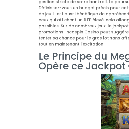
gestion stricte de votre bankroll. La pours
Définissez-vous un budget précis pour cett
de jeu. Il est aussi bénéfique de appréhend
ceux qui affichent un RTP élevé, cela allon
possibles. Sur de nombreux jeux, le jackpot
promotions. Incaspin Casino peut suggérer 
tenter sa chance pour le gros lot sans affe
tout en maintenant l’excitation.
Le Principe du Meg
Opère ce Jackpot