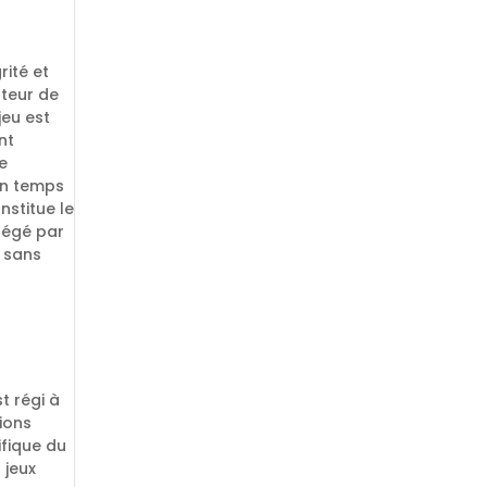
rité et
ateur de
jeu est
nt
e
en temps
nstitue le
tégé par
, sans
t régi à
tions
ifique du
 jeux