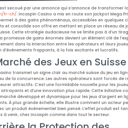
e est secoué par une annonce qui s’annonce de transformer l
m/fr-ch/
. Incaspin Casino a mis en route son jackpot Mega Pri
 permet à des gains phénoménaux, accessibles en quelques cl
s et consolide son offre en mettant en place un réseau de 
isse. Cette stratégie audacieuse ne se limite pas à d’un tirage
 la promesse de gains énormes devient un élément clé de l’ex
ngement dans la interaction entre les opérateurs et leurs joueu
n d’événements frappants, à la fois excitants et lucratifs.
 Marché des Jeux en Suisse
sino transmet un signe clair au marché suisse du jeu en lign
 de la concurrence. Les autres opérateurs sont forcés de r
rer attractifs. C’est une formidable nouvelle pour les joueur
s attrayants et d’une innovation plus rapide. Cette initiative c
marché développé et dynamique pour les jeux d’argent en lig
ts. À plus grande échelle, elle illustre comment un acteur p
vec un produit événementiel bien pensé. L’effet produit est tan
 à venir, chez Incaspin comme dans tout le secteur.
rière la Protection des