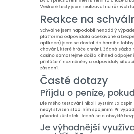
bylo i přecházení mezi sítěmi za chůze a ko
Veškeré testy jsem realizoval na různých l
Reakce na schváln
Schválně jsem napodobil nenadálý výpadek 
platforma odpovídala očekávaně a bezpečn
aplikace) jsem se dostal do herního lobby. 
chování, které hráče chrání. Žádná sázka 
casino samozřejmě došlo k ihned odpojení 
přihlášení nezměněny a odpovídaly situac
zásadní.
Časté dotazy
Přijdu o peníze, pok
Dle mého testování nikoli. Systém Lolospin
nebyl stvrzen stabilním spojením. Při výpa
původní zůstatek. Jedná se o obvyklé bez
Je výhodnější využíva