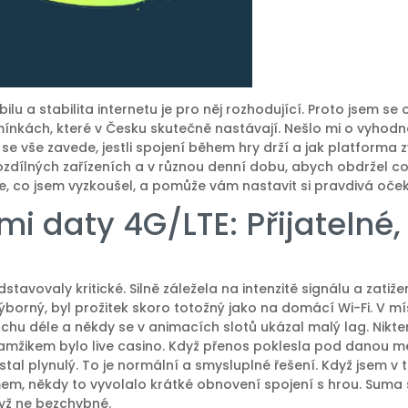
u a stabilita internetu je pro něj rozhodující. Proto jsem se
ínkách, které v Česku skutečně nastávají. Nešlo mi o vyhod
 se vše zavede, jestli spojení během hry drží a jak platforma 
zdílných zařízeních a v různou denní dobu, abych obdržel c
je, co jsem vyzkoušel, a pomůže vám nastavit si pravdivá oče
mi daty 4G/LTE: Přijatelné,
stavovaly kritické. Silně záležela na intenzitě signálu a zatižen
borný, byl prožitek skoro totožný jako na domácí Wi-Fi. V mí
chu déle a někdy se v animacích slotů ukázal malý lag. Nikte
amžikem bylo live casino. Když přenos poklesla pod danou me
stal plynulý. To je normální a smysluplné řešení. Když jsem v 
mem, někdy to vyvolalo krátké obnovení spojení s hrou. Sum
dyž ne bezchybné.