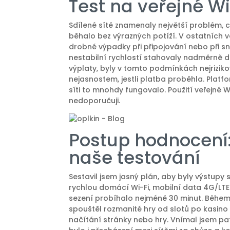
Test na veřejné Wi-
Sdílené sítě znamenaly největší problém, 
běhalo bez výrazných potíží. V ostatních v
drobné výpadky při připojování nebo při sn
nestabilní rychlostí stahovaly nadměrně dl
výplaty, byly v tomto podmínkách nejriziko
nejasnostem, jestli platba proběhla. Platf
síti to mnohdy fungovalo. Použití veřejné W
nedoporučuji.
Postup hodnocení
naše testování
Sestavil jsem jasný plán, aby byly výstupy sr
rychlou domácí Wi-Fi, mobilní data 4G/LTE
sezení probíhalo nejméně 30 minut. Během 
spouštěl rozmanité hry od slotů po kasino 
načítání stránky nebo hry. Vnímal jsem pat