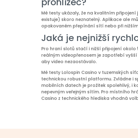
prohlížeč?
Mé testy ukázaly, že na kvalitním připoje
existuje) skoro neznatelný. Aplikace ale 
opakovaném přepínání sítí nebo při nižším
Jaká je nejnižší rychl
Pro hraní slotů stačí i nižší připojení okolo
reálným videopřenosem je zapotřebí vyšší a
aby video nezaostávalo.
Mé testy Lolospin Casino v tuzemských sí
technickou robustní platformu. Zvládne i s
mobilních datech je prožitek spolehlivý, i 
nepevným veřejným sítím. Pro místního h
Casino z technického hlediska vhodná vol