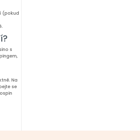
cí (pokud
ě.
í?
sino s
 pingem,
ktně. Na
bejte se
lospin