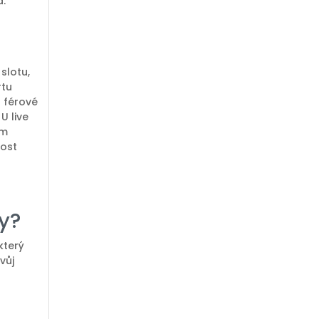
á.
slotu,
rtu
a férové
U live
ém
nost
y?
který
vůj