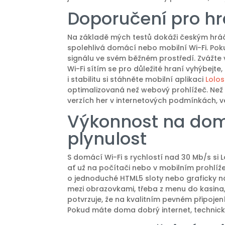
Doporučení pro hrá
Na základě mých testů dokáži českým hráčů
spolehlivá domácí nebo mobilní Wi-Fi. Pok
signálu ve svém běžném prostředí. Zvážte v
Wi-Fi sítím se pro důležité hraní vyhýbejt
i stabilitu si stáhněte mobilní aplikaci
Lolos
optimalizovaná než webový prohlížeč. Než 
verzích her v internetových podmínkách, v
Výkonnost na dom
plynulost
S domácí Wi-Fi s rychlostí nad 30 Mb/s si
ať už na počítači nebo v mobilním prohlíže
o jednoduché HTML5 sloty nebo graficky nár
mezi obrazovkami, třeba z menu do kasina, 
potvrzuje, že na kvalitním pevném připojen
Pokud máte doma dobrý internet, techni