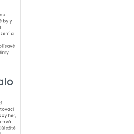
ino
é byly
a
ožení a
olísavé
ežimy
alo
í:
stovací
bby her,
u trvá
Důležité