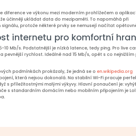
ní je diference ve výkonu mezi moderním prohlížečem a aplika
může účinněji ukládat data do mezipaměti. To napomáhá při
 signálu, protože některé prvky se nemusejí načítat opětovn
ost internetu pro komfortní hran
 5-10 Mb/s. Podstatnější je nízká latence, tedy ping. Pro live ca
 pevnější rychlost. Ideálně nad 15 Mb/s, opět s co nejnižším
ťových podmínkách prokázaly, že jedná se o
en.wikipedia.org
pojení, která nejsou dokonalá. Na stabilní Wi-Fi pracuje perfe
když s příležitostnými malými výkyvy. Hlavní ponaučení je: vyhý
ráče s standardním domácím nebo mobilním připojením je Lo
ba.