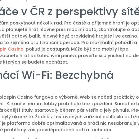
če v ČR z perspektivy sít
m poskytnout několik rad. Pro časté a příjemné hraní je opt
ud plánujete hrát hlavně přes mobilní data, zkontrolujte o d
ětší datový balík, hlavně když pravidelně hrajete live casino
e, a to zejména pro finanční operace. Pro maximální pohodlí a
pin Casino
, pokud je dostupná. Může být pro mobily lépe
začnete hrát s skutečnými penězi, prověřte si plynulost na 
e kterých se budete nacházet.
ácí Wi-Fi: Bezchybná
 Lolospin Casino fungovalo výborně. Web se načetl prakticky 
či. Klikání v herním lobby probíhalo bez zpoždění. Samotné hr
očnější tituly, startovaly během pár vteřin a jely plynule. Př
byly okamžité. Žádné z testovaných zařízení nehlásilo potíže
í je platforma dobře optimalizovaná a hráči nic nezabraňuje 
cké problémy vás pravděpodobně potkat nebudou.