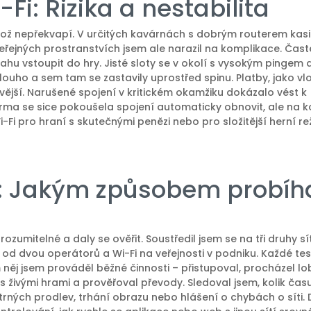
Fi: Rizika a nestabilita
což nepřekvapí. V určitých kavárnách s dobrým routerem kas
eřejných prostranstvích jsem ale narazil na komplikace. Čast
ahu vstoupit do hry. Jisté sloty se v okolí s vysokým pingem 
ouho a sem tam se zastavily uprostřed spinu. Platby, jako vl
vější. Narušené spojení v kritickém okamžiku dokázalo vést k
orma se sice pokoušela spojení automaticky obnovit, ale na k
i-Fi pro hraní s skutečnými penězi nebo pro složitější herní r
: Jakým způsobem probíh
ozumitelné a daly se ověřit. Soustředil jsem se na tři druhy sít
 od dvou operátorů a Wi-Fi na veřejnosti v podniku. Každé te
něj jsem prováděl běžné činnosti – přistupoval, procházel lo
s živými hrami a prověřoval převody. Sledoval jsem, kolik čas
rných prodlev, trhání obrazu nebo hlášení o chybách o síti. 