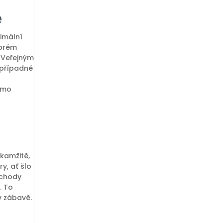
ě
imální
obrém
. Veřejným
 případně
demo
okamžitě,
y, ať šlo
echody
. To
v zábavě.