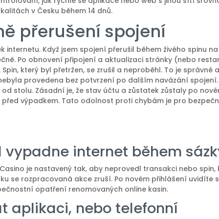
ntrolování, jak rychle se aplikace nebo web s jinou sítí srovn
okalitách v Česku během 14 dnů.
ě přerušení spojení
internetu. Když jsem spojení přerušil během živého spinu na 
ě. Po obnovení připojení a aktualizaci stránky (nebo resta
Spin, který byl přetržen, se zrušil a neproběhl. To je správné 
nebyla provedena bez potvrzení po dalším navázání spojení. 
od stolu. Zásadní je, že stav účtu a zůstatek zůstaly po nov
i před výpadkem. Tato odolnost proti chybám je pro bezpeč
ud vypadne internet během sázk
 Casino je nastavený tak, aby neprovedl transakci nebo spin, 
dku se rozpracovaná akce zruší. Po novém přihlášení uvidíte s
pečnostní opatření renomovaných online kasin.
t aplikaci, nebo telefonní