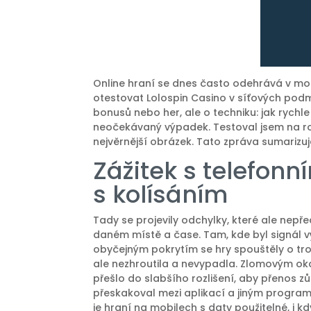
Online hraní se dnes často odehrává v mobil
otestovat Lolospin Casino v síťových podm
bonusů nebo her, ale o techniku: jak rychle
neočekávaný výpadek. Testoval jsem na ro
nejvěrnější obrázek. Tato zpráva sumarizu
Zážitek s telefonní
s kolísáním
Tady se projevily odchylky, které ale nepřed
daném místě a čase. Tam, kde byl signál vý
obyčejným pokrytím se hry spouštěly o tro
ale nezhroutila a nevypadla. Zlomovým ok
přešlo do slabšího rozlišení, aby přenos zů
přeskakoval mezi aplikací a jiným progra
je hraní na mobilech s daty použitelné, i k