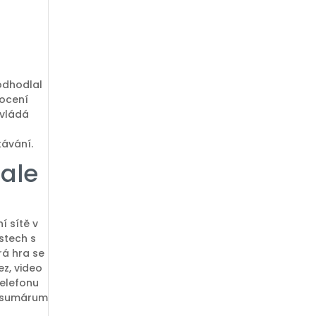
 odhodlal
nocení
zvládá
o
kávání.
 ale
í sítě v
stech s
rá hra se
z, video
telefonu
a sumárum