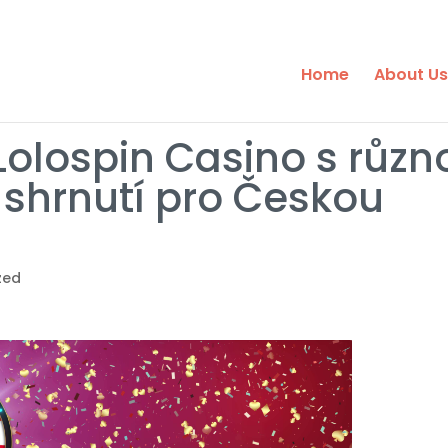
Home
About Us
Lolospin Casino s různ
– shrnutí pro Českou
zed