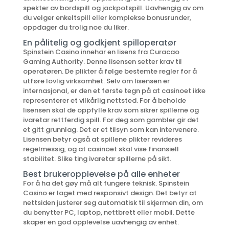
spekter av bordspill og jackpotspill. Uavhengig av om
du velger enkeltspill eller komplekse bonusrunder,
oppdager du trolig noe du liker.
En pålitelig og godkjent spilloperatør
Spinstein Casino innehar en lisens fra Curacao
Gaming Authority. Denne lisensen setter krav til
operatøren. De plikter å følge bestemte regler for å
utføre lovlig virksomhet. Selv om lisensen er
internasjonal, er den et første tegn på at casinoet ikke
representerer et vilkårlig nettsted. For å beholde
lisensen skal de oppfylle krav som sikrer spillerne og
ivaretar rettferdig spill. For deg som gambler gir det
et gitt grunnlag. Det er et tilsyn som kan intervenere.
Lisensen betyr også at spillene plikter revideres
regelmessig, og at casinoet skal vise finansiell
stabilitet. Slike ting ivaretar spillerne på sikt.
Best brukeropplevelse på alle enheter
For å ha det gøy må alt fungere teknisk. Spinstein
Casino er laget med responsivt design. Det betyr at
nettsiden justerer seg automatisk til skjermen din, om
du benytter PC, laptop, nettbrett eller mobil. Dette
skaper en god opplevelse uavhengig av enhet.