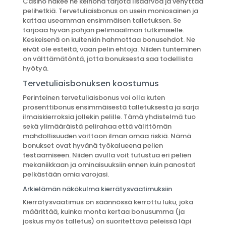
Casino näkee ne keinona tarjota lisäarvoa ja venyttää
pelihetkiä. Tervetuliaisbonus on usein moniosainen ja
kattaa useamman ensimmäisen talletuksen. Se
tarjoaa hyvän pohjan pelimaailman tutkimiselle.
Keskeisenä on kuitenkin hahmottaa bonusehdot. Ne
eivät ole esteitä, vaan pelin ehtoja. Niiden tunteminen
on välttämätöntä, jotta bonuksesta saa todellista
hyötyä.
Tervetuliaisbonuksen koostumus
Perinteinen tervetuliaisbonus voi olla kuten
prosenttibonus ensimmäisestä talletuksesta ja sarja
ilmaiskierroksia jollekin pelille. Tämä yhdistelmä tuo
sekä ylimääräistä pelirahaa että välittömän
mahdollisuuden voittoon ilman omaa riskiä. Nämä
bonukset ovat hyvänä työkalueena pelien
testaamiseen. Niiden avulla voit tutustua eri pelien
mekaniikkaan ja ominaisuuksiin ennen kuin panostat
pelkästään omia varojasi.
Arkielämän näkökulma kierrätysvaatimuksiin
Kierrätysvaatimus on säännössä kerrottu luku, joka
määrittää, kuinka monta kertaa bonusumma (ja
joskus myös talletus) on suoritettava peleissä läpi