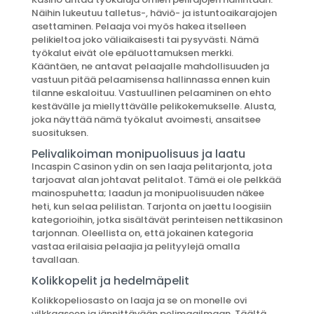
Näihin lukeutuu talletus-, häviö- ja istuntoaikarajojen
asettaminen. Pelaaja voi myös hakea itselleen
pelikieltoa joko väliaikaisesti tai pysyvästi. Nämä
työkalut eivät ole epäluottamuksen merkki.
Kääntäen, ne antavat pelaajalle mahdollisuuden ja
vastuun pitää pelaamisensa hallinnassa ennen kuin
tilanne eskaloituu. Vastuullinen pelaaminen on ehto
kestävälle ja miellyttävälle pelikokemukselle. Alusta,
joka näyttää nämä työkalut avoimesti, ansaitsee
suosituksen.
Pelivalikoiman monipuolisuus ja laatu
Incaspin Casinon ydin on sen laaja pelitarjonta, jota
tarjoavat alan johtavat pelitalot. Tämä ei ole pelkkää
mainospuhetta; laadun ja monipuolisuuden näkee
heti, kun selaa pelilistan. Tarjonta on jaettu loogisiin
kategorioihin, jotka sisältävät perinteisen nettikasinon
tarjonnan. Oleellista on, että jokainen kategoria
vastaa erilaisia pelaajia ja pelityylejä omalla
tavallaan.
Kolikkopelit ja hedelmäpelit
Kolikkopeliosasto on laaja ja se on monelle ovi
vilkkaaseen ja jännittävään pelimaailmaan. Täältä