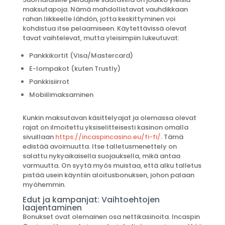
maksutapoja. Nämä mahdollistavat vauhdikkaan
rahan liikkeelle lähdön, jotta keskittyminen voi
kohdistua itse pelaamiseen. Käytettävissä olevat
tavat vaihtelevat, mutta yleisimpiin lukeutuvat:
Pankkikortit (Visa/Mastercard)
E-lompakot (kuten Trustly)
Pankkisiirrot
Mobiilimaksaminen
Kunkin maksutavan käsittelyajat ja olemassa olevat
rajat on ilmoitettu yksiselitteisesti kasinon omalla
sivuillaan
https://incaspincasino.eu/fi-fi/
. Tämä
edistää avoimuutta. Itse talletusmenettely on
salattu nykyaikaisella suojauksella, mikä antaa
varmuutta. On syytä myös muistaa, että alku talletus
pistää usein käyntiin aloitusbonuksen, johon palaan
myöhemmin.
Edut ja kampanjat: Vaihtoehtojen
laajentaminen
Bonukset ovat olemainen osa nettikasinoita. Incaspin