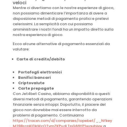
veloci
Mentre ci divertiamo con le nostre esperienze di gioco,
non possiamo dimenticare l’importanza di avere a
disposizione metodi di pagamento pratici e prelievi
celerissimi. La semplicità con cui possiamo
amministrare i nostri fondi ha un impatto diretto sulla
nostra esperienza di gioco.
Ecco alcune alternative di pagamento essenziali da
valutare:
Carte di credito/debito
Portafogli elettronici
Bonifici bancari
Criptovalute
Carte prepagate
Con Jet4bet Casino, abbiamo disponibilità a questi
diversi metodi di pagamento, garantendo operazioni
finanziarie senza intoppi. Dopotutto, il piacere del
gioco non dovrebbe mai essere interrotto da
problemi di pagamento. Continuiamo
https://tracxn.com/d/companies/lopebet/__Nfkey
M2BBrcpKlDkWcQTvmZKPydLTpG69YP1wgubjvw
a