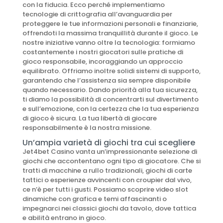
con la fiducia. Ecco perché implementiamo
tecnologie di crittografia all’avanguardia per
proteggere le tue informazioni personali e finanziarie,
offrendoti la massima tranquillità durante il gioco. Le
nostre iniziative vanno oltre la tecnologia: formiamo
costantemente i nostri giocatori sulle pratiche di
gioco responsabile, incoraggiando un approccio
equilibrato. Offriamo inoltre solidi sistemi di supporto,
garantendo che l’assistenza sia sempre disponibile
quando necessario. Dando priorità alla tua sicurezza,
ti diamo la possibilità di concentrarti sul divertimento
e sull’emozione, con la certezza che la tua esperienza
di gioco è sicura. La tua libertà di giocare
responsabilmente è la nostra missione.
Un’ampia varietà di giochi tra cui scegliere
Jet4bet Casino vanta un’impressionante selezione di
giochi che accontentano ogni tipo di giocatore. Che si
tratti di macchine a rullo tradizionali, giochi di carte
tattici o esperienze avvincenti con croupier dal vivo,
ce n’è per tutti i gusti. Possiamo scoprire video slot
dinamiche con grafica e temi affascinanti o
impegnarci nei classici giochi da tavolo, dove tattica
e abilità entrano in gioco.