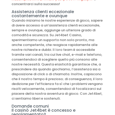
concentrarci sulla successo!
Assistenza clienti eccezionale
costantemente e ovunque
Quando iniziamo le nostre esperienze di gioco, sapere
di avere accesso a un’assistenza clienti eccezionale,
sempre e ovunque, aggiunge un ulteriore grado di
comodità e sicurezza. Su Jet4bet Casino,
sperimentiamo un supporto non solo pronto, ma
anche competente, che reagisce rapidamente alle
nostre richieste e dubbi. Il loro team è accessibile
tramite vari canali, tra cui live chat, e-mail e telefono,
consentendoci di scegliere quello più consono alle
nostre necessità. Questa elasticità garantisce che, a
prescindere da quando giochiamo, l’assistenza sia a
disposizione di click o di chiamata. Inoltre, capiscono
che il nostro tempo è prezioso; di conseguenza, il loro
dedizione per l’efficienza fa sì che i problemi vengano
risolti velocemente, consentendoci di focalizzarci sul
piacere della nostra avventura di gioco. Con Jet4bet,
ci sentiamo liberi e sostenuti.
Domande comuni
Il casinò Jet4bet è concesso e
regolamentato?