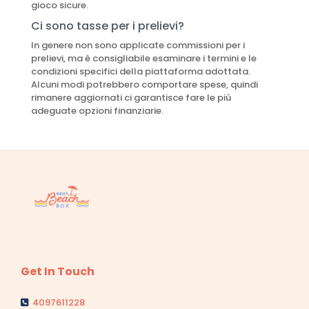
gioco sicure.
Ci sono tasse per i prelievi?
In genere non sono applicate commissioni per i
prelievi, ma è consigliabile esaminare i termini e le
condizioni specifici della piattaforma adottata.
Alcuni modi potrebbero comportare spese, quindi
rimanere aggiornati ci garantisce fare le più
adeguate opzioni finanziarie.
Get In Touch
4097611228