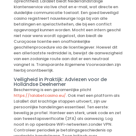
oprechtheid. LalaBet biedt Nederlandstalige
klantenservice via live chat en e-mail, wat directe en
duidelijke communicatie toelaat. Een goed beveiligd
casino registreert nauwkeurige logs bij van alle
betalingen en spelactiviteiten, die bij een conflict
opgevraagd kunnen worden. Mocht een intern geschil
niet naar wens wordt opgelost, dan biedt de
Curaçaose licentie een onafhankelijke
geschillenprocedure via de licentiegever. Hoewel dit
een allerlaatste redmiddel is, bewijst de aanwezigheid
van een zodanige route aan dat er een neutraal
vangnet is. Transparante Algemene Voorwaarden zijn
hierbij onontbeerlijk.
Veiligheid in Praktijk: Adviezen voor de
Hollandse Deelnemer
Bescherming is een gezamenlijke plicht
https://lalabetcasino.eu/
. Ook met een platform als
LalaBet dat krachtige stappen uitvoert, zijn uw
persoonlijke handelingen essentieel. Ten eerste:
beveilig je profiel. Hanteer een sterk, uniek code en zet
aan tweestapsverificatie (2FA) als aanwezig. Log
nooit in op openbare WiFi-netwerken zonder VPN.
Controleer periodiek je betalingsgeschiedenis op
verdachte handelingen. Toon kritisch over