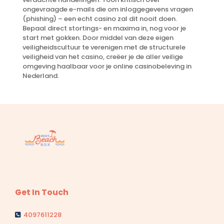
ongevraagde e-mails die om inloggegevens vragen
(phishing) – een echt casino zal dit nooit doen.
Bepaal direct stortings- en maxima in, nog voor je
start met gokken. Door middel van deze eigen
veiligheidscultuur te verenigen met de structurele
veiligheid van het casino, creëer je de aller veilige
omgeving haalbaar voor je online casinobeleving in
Nederland.
Get In Touch
4097611228