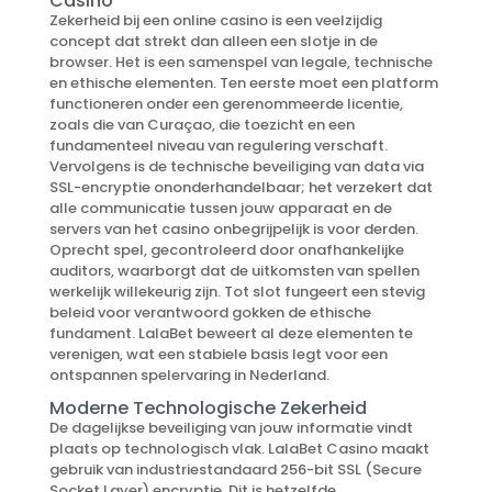
Casino
Zekerheid bij een online casino is een veelzijdig
concept dat strekt dan alleen een slotje in de
browser. Het is een samenspel van legale, technische
en ethische elementen. Ten eerste moet een platform
functioneren onder een gerenommeerde licentie,
zoals die van Curaçao, die toezicht en een
fundamenteel niveau van regulering verschaft.
Vervolgens is de technische beveiliging van data via
SSL-encryptie ononderhandelbaar; het verzekert dat
alle communicatie tussen jouw apparaat en de
servers van het casino onbegrijpelijk is voor derden.
Oprecht spel, gecontroleerd door onafhankelijke
auditors, waarborgt dat de uitkomsten van spellen
werkelijk willekeurig zijn. Tot slot fungeert een stevig
beleid voor verantwoord gokken de ethische
fundament. LalaBet beweert al deze elementen te
verenigen, wat een stabiele basis legt voor een
ontspannen spelervaring in Nederland.
Moderne Technologische Zekerheid
De dagelijkse beveiliging van jouw informatie vindt
plaats op technologisch vlak. LalaBet Casino maakt
gebruik van industriestandaard 256-bit SSL (Secure
Socket Layer) encryptie. Dit is hetzelfde