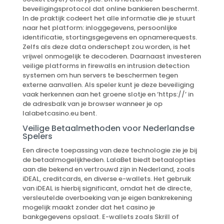
beveiligingsprotocol dat online bankieren beschermt.
In de praktijk codeert het alle informatie die je stuurt
naar het platform: inloggegevens, persoonlijke
identificatie, stortingsgegevens en opnamerequests.
Zelfs als deze data onderschept zou worden, is het
vrijwel onmogelijk te decoderen. Daarnaast investeren
veilige platforms in firewalls en intrusion detection
systemen om hun servers te beschermen tegen
externe aanvallen. Als speler kunt je deze beveiliging
vaak herkennen aan het groene slotje en ‘https://’ in
de adresbalk van je browser wanneer je op
lalabetcasino.eu bent.
Veilige Betaalmethoden voor Nederlandse
Spelers
Een directe toepassing van deze technologie zie je bij
de betaalmogelijkheden. LalaBet biedt betaalopties
aan die bekend en vertrouwd zijn in Nederland, zoals
iDEAL, creditcards, en diverse e-wallets. Het gebruik
van iDEAL is hierbij significant, omdat het de directe,
versleutelde overboeking van je eigen bankrekening
mogelijk maakt zonder dat het casino je
bankgegevens opslaat. E-wallets zoals Skrill of