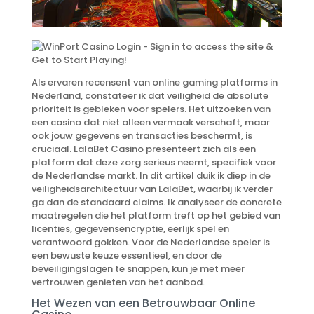
Als ervaren recensent van online gaming platforms in
Nederland, constateer ik dat veiligheid de absolute
prioriteit is gebleken voor spelers. Het uitzoeken van
een casino dat niet alleen vermaak verschaft, maar
ook jouw gegevens en transacties beschermt, is
cruciaal. LalaBet Casino presenteert zich als een
platform dat deze zorg serieus neemt, specifiek voor
de Nederlandse markt. In dit artikel duik ik diep in de
veiligheidsarchitectuur van LalaBet, waarbij ik verder
ga dan de standaard claims. Ik analyseer de concrete
maatregelen die het platform treft op het gebied van
licenties, gegevensencryptie, eerlijk spel en
verantwoord gokken. Voor de Nederlandse speler is
een bewuste keuze essentieel, en door de
beveiligingslagen te snappen, kun je met meer
vertrouwen genieten van het aanbod.
Het Wezen van een Betrouwbaar Online