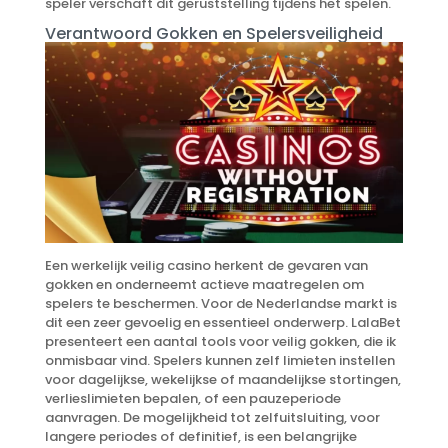
speler verschaft dit geruststelling tijdens het spelen.
Verantwoord Gokken en Spelersveiligheid
Een werkelijk veilig casino herkent de gevaren van
gokken en onderneemt actieve maatregelen om
spelers te beschermen. Voor de Nederlandse markt is
dit een zeer gevoelig en essentieel onderwerp. LalaBet
presenteert een aantal tools voor veilig gokken, die ik
onmisbaar vind. Spelers kunnen zelf limieten instellen
voor dagelijkse, wekelijkse of maandelijkse stortingen,
verlieslimieten bepalen, of een pauzeperiode
aanvragen. De mogelijkheid tot zelfuitsluiting, voor
langere periodes of definitief, is een belangrijke