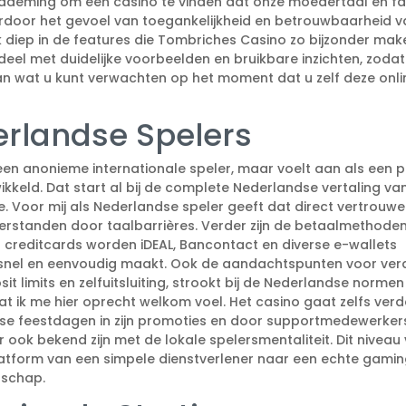
rademing om een casino te vinden dat onze moedertaal en fa
ardoor het gevoel van toegankelijkheid en betrouwbaarheid v
 ik diep in de features die Tombriches Casino zo bijzonder ma
deel met duidelijke voorbeelden en bruikbare inzichten, zodat
van wat u kunt verwachten op het moment dat u zelf deze onli
erlandse Spelers
 een anonieme internationale speler, maar voelt aan als een 
wikkeld. Dat start al bij de complete Nederlandse vertaling va
e. Voor mij als Nederlandse speler geeft dat direct vertrouwen
rstanden door taalbarrières. Verder zijn de betaalmethode
creditcards worden iDEAL, Bancontact en diverse e-wallets
 snel en eenvoudig maakt. Ook de aandachtspunten voor ve
t limits en zelfuitsluiting, strookt bij de Nederlandse normen
 ik me hier oprecht welkom voel. Het casino gaat zelfs ver
se feestdagen in zijn promoties en door supportmedewerkers
r ook bekend zijn met de lokale spelersmentaliteit. Dit niveau
atform van een simpele dienstverlener naar een echte gami
schap.