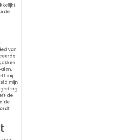
kelijkt.
aarde
n
bied van
nceerde
 gokken
palen,
ft mij
eld mijn
n gedrag
eft de
an de
wordt
t
ct aan