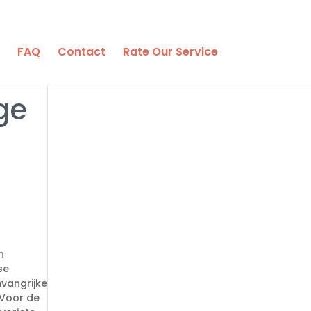
FAQ
Contact
Rate Our Service
ge
n
se
mvangrijke
 Voor de