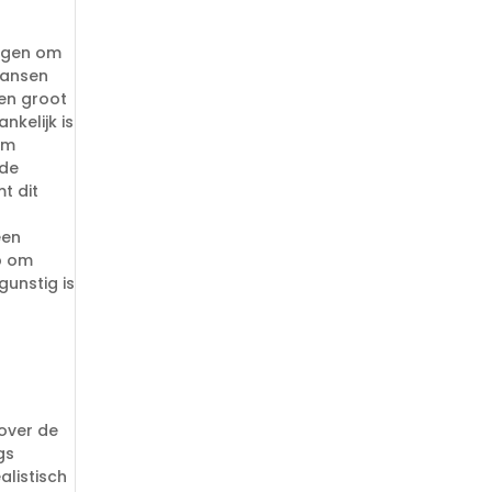
eggen om
kansen
een groot
nkelijk is
om
 de
t dit
n
een
p om
gunstig is
over de
gs
alistisch