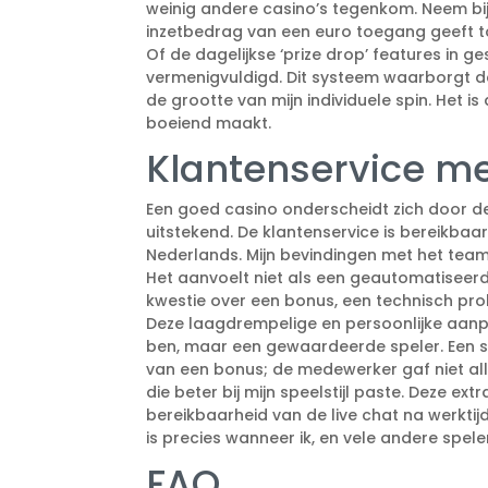
weinig andere casino’s tegenkom. Neem bi
inzetbedrag van een euro toegang geeft t
Of de dagelijkse ‘prize drop’ features in
vermenigvuldigd. Dit systeem waarborgt da
de grootte van mijn individuele spin. Het 
boeiend maakt.
Klantenservice me
Een goed casino onderscheidt zich door de 
uitstekend. De klantenservice is bereikbaa
Nederlands. Mijn bevindingen met het team zi
Het aanvoelt niet als een geautomatiseerd
kwestie over een bonus, een technisch prob
Deze laagdrempelige en persoonlijke aanp
ben, maar een gewaardeerde speler. Een sp
van een bonus; de medewerker gaf niet al
die beter bij mijn speelstijl paste. Deze ex
bereikbaarheid van de live chat na werkti
is precies wanneer ik, en vele andere spele
FAQ