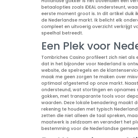
Hollandse gokker is het bovendien een ve
betaalopties zoals iDEAL ondersteunt, wa
eerste moment groot is. In dit artikel duik
de Nederlandse markt. Ik belicht elk onder
compleet en uitvoerig overzicht verkrijgt 
speelhal betreedt.
Een Plek voor Ned
Tombriches Casino profileert zich niet als
dat in het bijzonder voor Nederland is ont
website, de spelregels en de klantenservic
maak me geen zorgen te maken over misve
optimaal afgestemd op onze markt. Naast 
ondersteund, wat stortingen en opnames
gokken, met transparante tools voor deposi
waarden. Deze lokale benadering maakt dat
rekening te houden met typisch Nederland
zetten die niet alleen de taal spreken, maa
maatwerk is zeldzaam en verandert het pl
bestemming voor de Nederlandse gemeen