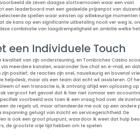
jvoorbeeld de zeven daagse slottoernooien waar een vast
ot een leaderboard met een gedeelde prijzenpot van duizend
 geselecteerde spellen waar winsten op willekeurige momente
t de kans op een significante uitbetaling nooit ver weg is, 
is deze combinatie van laagdrempeligheid en ambitie welke het
t een Individuele Touch
kwaliteit van zijn ondersteuning, en Tombriches Casino scoor
r via meerdere kanalen, waaronder live chat en e-mail, en dat
jn positief; de reacties zijn snel, nauwkeurig en bovenal vrien
e helpdesk, maar als een team dat echt wil assisteren. Of he
leem of een transactie is, ik ontvang altijd een oplossing o
ak vergroot het gevoel dat ik hier niet zomaar een accoun
ecifiek voorbeeld was toen ik een vraag had over de inzetv
leen de regels uit, maar attendeerde me ook op een andere 
tra inspanning getuigt van inzicht en servicegerichtheid. De
jden is ook een groot pluspunt, waardoor ik weet dat hulp be
rs, de grootste vrije tijd hebben om te spelen.