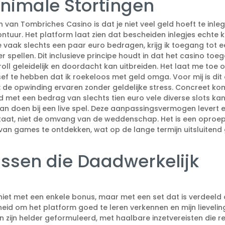
nimale Stortingen
 van Tombriches Casino is dat je niet veel geld hoeft te inl
ntuur. Het platform laat zien dat bescheiden inlegjes echte 
e vaak slechts een paar euro bedragen, krijg ik toegang tot 
 spellen. Dit inclusieve principe houdt in dat het casino toega
oll geleidelijk en doordacht kan uitbreiden. Het laat me toe 
sef te hebben dat ik roekeloos met geld omga. Voor mij is dit
: de opwinding ervaren zonder geldelijke stress. Concreet kom
d met een bedrag van slechts tien euro vele diverse slots ka
kan doen bij een live spel. Deze aanpassingsvermogen levert 
 staat, niet de omvang van de weddenschap. Het is een oproe
van games te ontdekken, wat op de lange termijn uitsluitend 
ssen die Daadwerkelijk
iet met een enkele bonus, maar met een set dat is verdeeld 
nheid om het platform goed te leren verkennen en mijn lievelin
zijn helder geformuleerd, met haalbare inzetvereisten die re