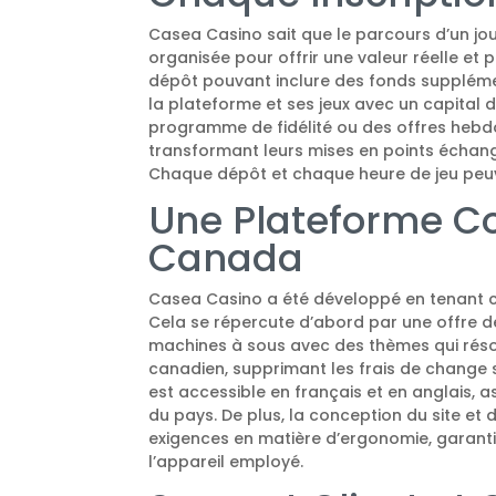
Casea Casino sait que le parcours d’un jo
organisée pour offrir une valeur réelle et
dépôt pouvant inclure des fonds supplémen
la plateforme et ses jeux avec un capital d
programme de fidélité ou des offres hebdo
transformant leurs mises en points échang
Chaque dépôt et chaque heure de jeu peuve
Une Plateforme Co
Canada
Casea Casino a été développé en tenant c
Cela se répercute d’abord par une offre d
machines à sous avec des thèmes qui réso
canadien, supprimant les frais de change 
est accessible en français et en anglais, 
du pays. De plus, la conception du site et 
exigences en matière d’ergonomie, garanti
l’appareil employé.