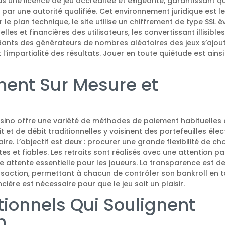
s une licence de jeu accréditée et exigeante, garantissant q
par une autorité qualifiée. Cet environnement juridique est le
le plan technique, le site utilise un chiffrement de type SSL é
es et financières des utilisateurs, les convertissant illisible
ndants des générateurs de nombres aléatoires des jeux s’ajou
t l’impartialité des résultats. Jouer en toute quiétude est ains
ment Sur Mesure et
asino offre une variété de méthodes de paiement habituelles 
et de débit traditionnelles y voisinent des portefeuilles éle
e. L’objectif est deux : procurer une grande flexibilité de ch
s et fiables. Les retraits sont réalisés avec une attention par
 attente essentielle pour les joueurs. La transparence est d
ansaction, permettant à chacun de contrôler son bankroll en 
ière est nécessaire pour que le jeu soit un plaisir.
ionnels Qui Soulignent
n