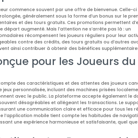
ueur commence souvent par une offre de bienvenue. Celle-ci
 prolongée, généralement sous la forme d’un bonus sur le pre
taires et des tours gratuits. Ces promotions permettent d’
e départ augmenté. Mais l’attention ne s’arrête pas là : un
madaires récompensent les joueurs réguliers pour leur activ
eables contre des crédits, des tours gratuits ou d’autres av
nt ainsi contribuer à obtenir des bénéfices supplémentaire
nçue pour les Joueurs du
ompte des caractéristiques et des attentes des joueurs can
e jeux personnalisée, incluant des machines prisées localeme
nnent avec le public. La plateforme accepte également le do
souvent désagréables et allégeant les transactions. Le suppo
assurant une communication claire et efficace pour tous les r
de l’application mobile tient compte les habitudes de navigati
ssant une expérience harmonieuse et satisfaisante, quel que 