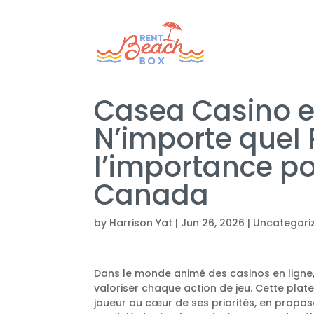
Casea Casino en 
N’importe quel 
l’importance po
Canada
by
Harrison Yat
|
Jun 26, 2026
|
Uncategori
Dans le monde animé des casinos en ligne
valoriser chaque action de jeu. Cette pl
joueur au cœur de ses priorités, en prop