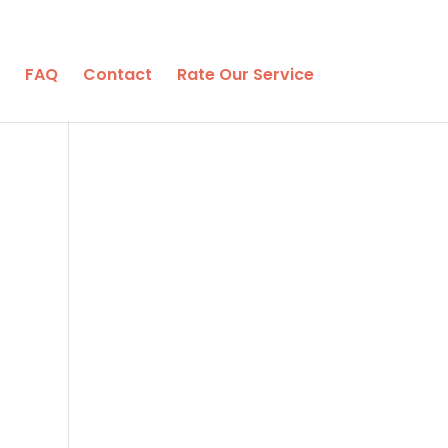
FAQ
Contact
Rate Our Service