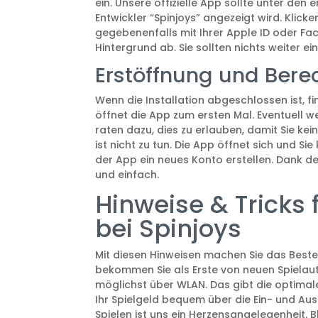
ein. Unsere offizielle App sollte unter den
Entwickler “Spinjoys” angezeigt wird. Klick
gegebenenfalls mit Ihrer Apple ID oder Fa
Hintergrund ab. Sie sollten nichts weiter ein
Erstöffnung und Bere
Wenn die Installation abgeschlossen ist, f
öffnet die App zum ersten Mal. Eventuell 
raten dazu, dies zu erlauben, damit Sie k
ist nicht zu tun. Die App öffnet sich und 
der App ein neues Konto erstellen. Dank de
und einfach.
Hinweise & Tricks 
bei Spinjoys
Mit diesen Hinweisen machen Sie das Beste 
bekommen Sie als Erste von neuen Spielaut
möglichst über WLAN. Das gibt die optimal
Ihr Spielgeld bequem über die Ein- und Au
Spielen ist uns ein Herzensangelegenheit. B