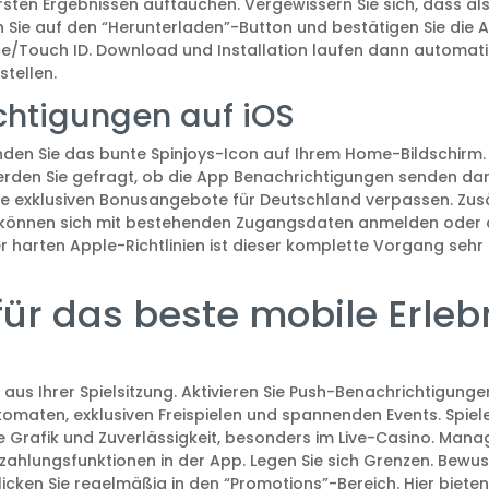
 ersten Ergebnissen auftauchen. Vergewissern Sie sich, dass al
en Sie auf den “Herunterladen”-Button und bestätigen Sie die 
ce/Touch ID. Download und Installation laufen dann automat
stellen.
chtigungen auf iOS
inden Sie das bunte Spinjoys-Icon auf Ihrem Home-Bildschirm. 
werden Sie gefragt, ob die App Benachrichtigungen senden dar
eine exklusiven Bonusangebote für Deutschland verpassen. Zus
Sie können sich mit bestehenden Zugangsdaten anmelden oder d
r harten Apple-Richtlinien ist dieser komplette Vorgang sehr 
für das beste mobile Erleb
aus Ihrer Spielsitzung. Aktivieren Sie Push-Benachrichtigunge
omaten, exklusiven Freispielen und spannenden Events. Spiele
e Grafik und Zuverlässigkeit, besonders im Live-Casino. Mana
szahlungsfunktionen in der App. Legen Sie sich Grenzen. Bewu
licken Sie regelmäßig in den “Promotions”-Bereich. Hier bieten